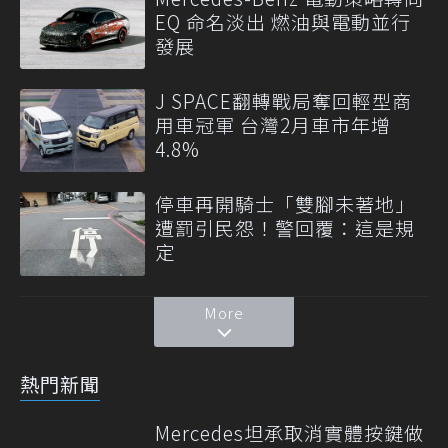
EQ 命名淡出 燃油與電動並行
發展
J SPACE翻轉戰局奪回輕型商
用車冠軍 台灣2月車市年增
4.8%
停車再開騎士「雙腳未著地」
遭罰引民怨！警回覆：這是規
定
More
熱門新聞
Mercedes坦承取消實體按鍵做