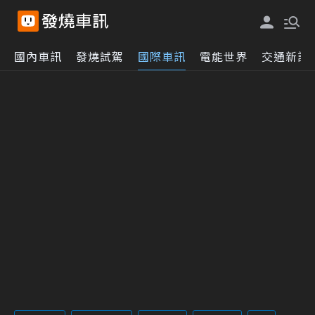
國內車訊
發燒試駕
國際車訊
電能世界
交通新訊