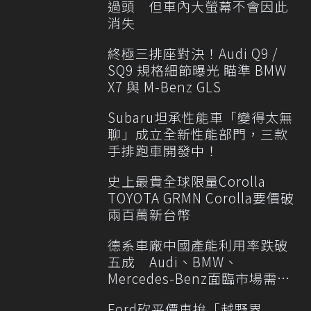
過頭 但車內大螢幕不會因此
消失
終極三排座對決！Audi Q9 /
SQ9 規格細節曝光 瞄準 BMW
X7 與 M-Benz GLS
Subaru坦承性能車「變得太無
聊」成立全新性能部門，三款
手排跑車開發中！
史上最貴全球限量Corolla
TOYOTA GRMN Corolla要價破
兩百萬新台幣
德系車廠中國產能利用率跌破
五成 Audi、BMW、
Mercedes-Benz面臨市場需求
轉變
Ford砍平價車拚「越野界