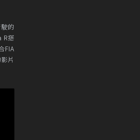
行駛的
a R搭
FIA
的影片