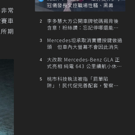
冠儀發長文控職場性騷、黑幕
將非常
R賽車
李多慧大方公開車牌號碼揭背後
含意！粉絲讚：忘記停哪還能幫
是眾所期
忙找車
Mercedes坦承取消實體按鍵做過
頭 但車內大螢幕不會因此消失
大改款 Mercedes-Benz GLA 正
式亮相 純電 643 公里續航小休
旅！
桃市科技執法被指「罰單陷
阱」！民代促完善配套，警察局
提數據回應