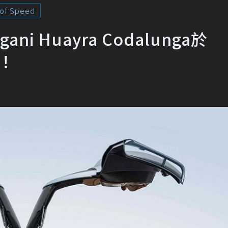
 of Speed
i Huayra Codalunga於
表！