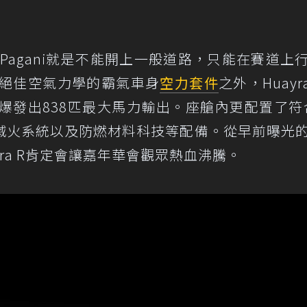
山賽的Pagani就是不能開上一般道路，只能在賽道上
提供絕佳空氣力學的霸氣車身
空力套件
之外，Huayr
能爆發出838匹最大馬力輸出。座艙內更配置了符合
滅火系統以及防燃材料科技等配備。從早前曝光
yra R肯定會讓嘉年華會觀眾熱血沸騰。