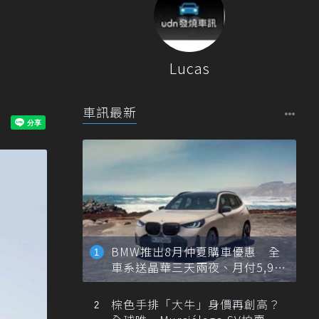
Lucas
車訊最新
BMW推出8月仲夏購車優惠 全
車系送晶華三天兩夜、月付5,900
元起
棕色手排「大牛」身價再創高？