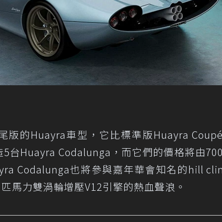
tail長尾版的Huayra車型，它比標準版Huayra Cou
5台Huayra Codalunga，而它們的價格將由70
a Codalunga也將參與嘉年華會知名的hill cl
9匹馬力雙渦輪增壓V12引擎的熱血聲浪。