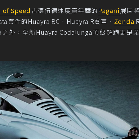
 of Speed
古德伍德速度嘉年華的
Pagani
展區
套件的Huayra BC、Huayra R賽車、
Zonda
tta之外，全新Huayra Codalunga頂級超跑更