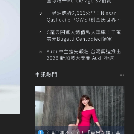
全球唯一Murciélago SV拍賣
一桶油跑近2,000公里！Nissan
Qashqai e-POWER創金氏世界紀
錄
C羅公開驚人總值私人車庫！千萬
美元Bugatti Centodieci領軍
Audi 車主搶先報名 台灣奧迪推出
2026 新加坡大獎賽 Audi 極速之
旅
車訊熱門
沉默7年不忍了！「車界女神」李