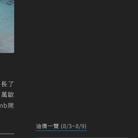
pé長了
0萬歐
imb爬
油價一覽 (8/3~8/9)