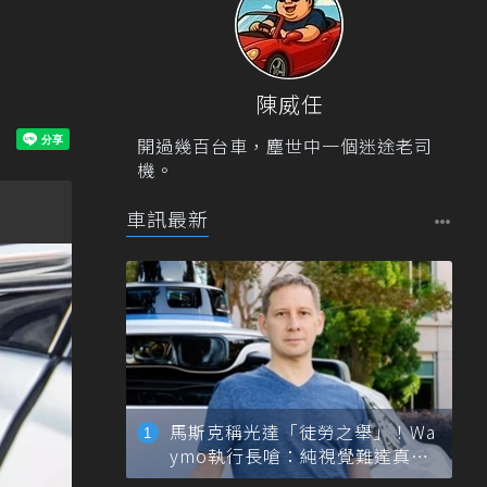
陳威任
開過幾百台車，塵世中一個迷途老司
機。
車訊最新
馬斯克稱光達「徒勞之舉」！Wa
ymo執行長嗆：純視覺難達真正
自動駕駛