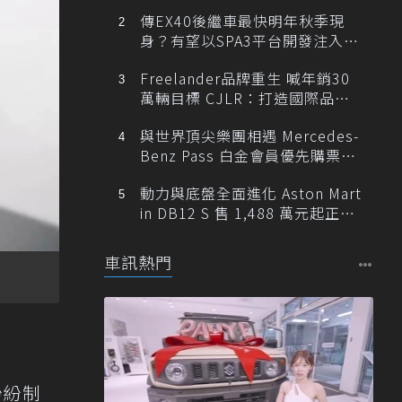
傳EX40後繼車最快明年秋季現
身？有望以SPA3平台開發注入80
0V動力
Freelander品牌重生 喊年銷30
萬輛目標 CJLR：打造國際品牌
半數銷量來自全球！
與世界頂尖樂團相遇 Mercedes-
Benz Pass 白金會員優先購票維
也納愛樂
動力與底盤全面進化 Aston Mart
in DB12 S 售 1,488 萬元起正式
登台
車訊熱門
紛紛制