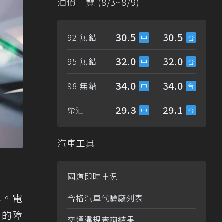
油價一覽 (8/3~8/9)
30.5
30.5
92 無鉛
32.0
32.0
95 無鉛
34.0
34.0
98 無鉛
29.3
29.1
柴油
汽車工具
國道即時車況
本。電
合格汽車代驗廠列表
車的障
交通違規查詢結果