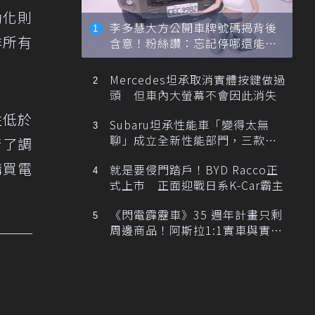
動化則
李多慧大方公開車牌號碼揭背後
非所有
含意！粉絲讚：忘記停哪還能幫
忙找車
Mercedes坦承取消實體按鍵做過
頭 但車內大螢幕不會因此消失
性低於
Subaru坦承性能車「變得太無
聊」成立全新性能部門，三款手
行了調
排跑車開發中！
購買電
就是要侵門踏戶！BYD Racco正
式上市 正面迎戰日系K-Car霸主
《閃電霹靂車》35 週年計畫只剩
周邊商品！阿斯拉1:1實車與實體
展覽雙雙喊卡