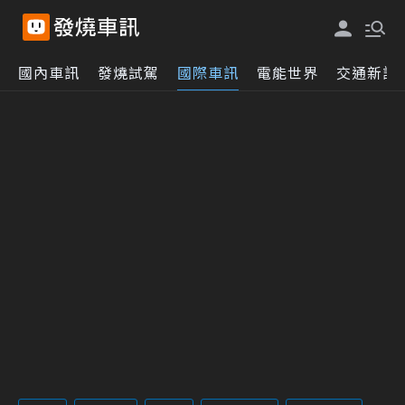
國內車訊
發燒試駕
國際車訊
電能世界
交通新訊