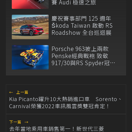
賽 Audi 極速之旅
慶祝賽事部門 125 週年
Škoda Taiwan 啟動 RS
Roadshow 全台巡迴展
Porsche 963披上兩款
Penske經典戰袍 致敬
917/30與RS Spyder冠軍
傳奇
←
上一篇
Kia Picanto躍升10大熱銷進口車 Sorento、
Carnival榮獲2022車訊風雲獎雙冠肯定！
下一篇
→
去年當地乘用車銷售第一！新世代三菱