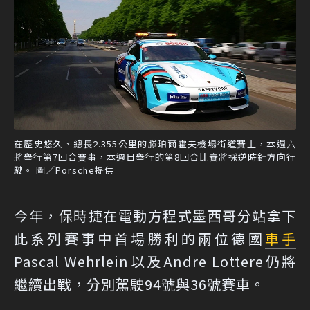
在歷史悠久、總長2.355公里的滕珀爾霍夫機場街道賽上，本週六
將舉行第7回合賽事，本週日舉行的第8回合比賽將採逆時針方向行
駛。 圖／Porsche提供
今年，保時捷在電動方程式墨西哥分站拿下
此系列賽事中首場勝利的兩位德國
車手
Pascal Wehrlein以及Andre Lottere仍將
繼續出戰，分別駕駛94號與36號賽車。