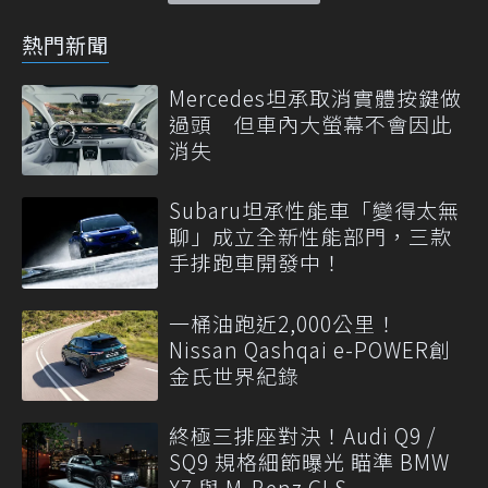
熱門新聞
Mercedes坦承取消實體按鍵做
過頭 但車內大螢幕不會因此
消失
Subaru坦承性能車「變得太無
聊」成立全新性能部門，三款
手排跑車開發中！
一桶油跑近2,000公里！
Nissan Qashqai e-POWER創
金氏世界紀錄
終極三排座對決！Audi Q9 /
SQ9 規格細節曝光 瞄準 BMW
X7 與 M-Benz GLS