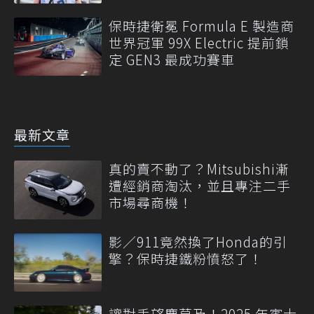
保時捷衛冕 Formula E 製造商
世界冠軍 99X Electric 提前鎖
定 GEN3 最成功賽車
最新文章
真的賣不動了？Mitsubishi漸
遭經銷商淘汰，並且專注二手
市場尋商機！
影／911竟然換了Honda的引
擎？保時捷鐵粉憤怒了！
讓對手望塵莫及！2025 年賓士