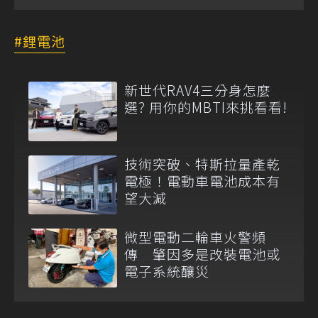
鋰電池
新世代RAV4三分身怎麼
選? 用你的MBTI來挑看看!
技術突破、特斯拉量產乾
電極！電動車電池成本有
望大減
微型電動二輪車火警頻
傳 肇因多是改裝電池或
電子系統釀災