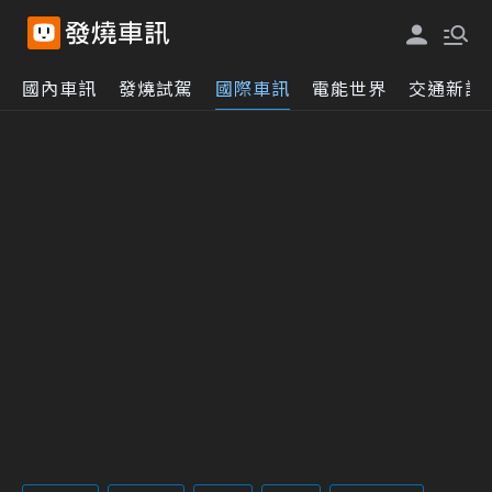
國內車訊
發燒試駕
國際車訊
電能世界
交通新訊