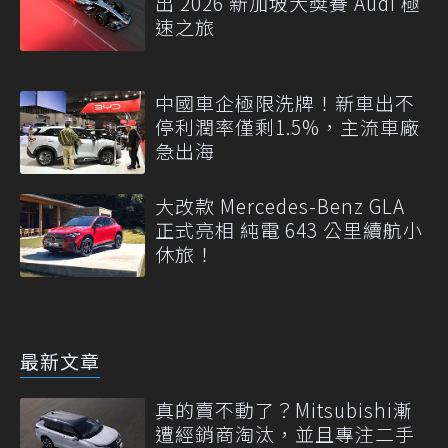
出 2026 新加坡大獎賽 Audi 極
速之旅
中國車企極限洗牌！新車出不
停利潤率僅剩1.5%，主流車廠
急出海
大改款 Mercedes-Benz GLA
正式亮相 純電 643 公里續航小
休旅！
最新文章
真的賣不動了？Mitsubishi漸
遭經銷商淘汰，並且專注二手