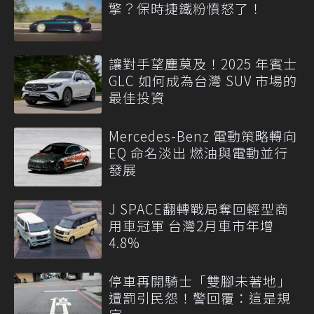
擎？保時捷鐵粉憤怒了！
讓對手望塵莫及！2025 年賓士
GLC 如何成為台灣 SUV 市場的
最佳投資
Mercedes-Benz 電動策略轉向
EQ 命名淡出 燃油與電動並行
發展
J SPACE翻轉戰局奪回輕型商
用車冠軍 台灣2月車市年增
4.8%
停車再開騎士「雙腳未著地」
遭罰引民怨！警回覆：這是規