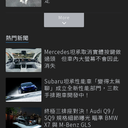
定
More
熱門新聞
Mercedes坦承取消實體按鍵做
過頭 但車內大螢幕不會因此
消失
Subaru坦承性能車「變得太無
聊」成立全新性能部門，三款
手排跑車開發中！
終極三排座對決！Audi Q9 /
SQ9 規格細節曝光 瞄準 BMW
X7 與 M-Benz GLS