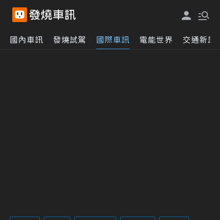
國內車訊
發燒試駕
國際車訊
電能世界
交通新訊