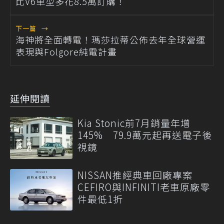
比V6車型多花8.5萬訂購！
下一篇
→
海神將全面轉電！瑪莎拉蒂公佈去年全球營運
表現與Folgore純電計畫
延伸閱讀
Kia Stonic前7月銷量年增
145% 79.9萬元起再送電子後
視鏡
NISSAN推經典車回廠專案
CEFIRO與INFINITI老車原廠零
件最低1折