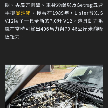
圈、專屬方向盤、車身彩繪以及Getrag五速
手排
變速箱
。接著在1989年，Lister替XJS
V12換了一具全新的7.0升 V12，這具動力系
統在當時可輸出496馬力與70.46公斤米巔峰
值扭力。