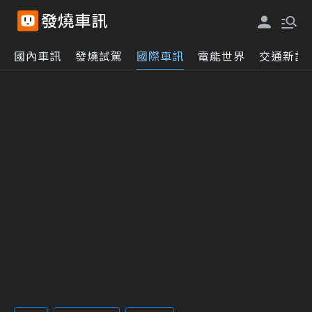
國內車訊
發燒試駕
國際車訊
電能世界
交通新訊