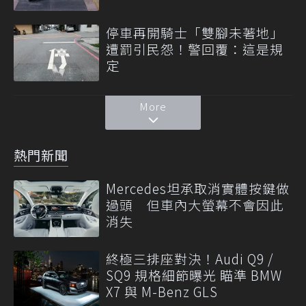
停車再開騎士「雙腳未著地」
遭罰引民怨！警回覆：這是規
定
More
熱門新聞
Mercedes坦承取消實體按鍵做
過頭 但車內大螢幕不會因此
消失
終極三排座對決！Audi Q9 /
SQ9 規格細節曝光 瞄準 BMW
X7 與 M-Benz GLS