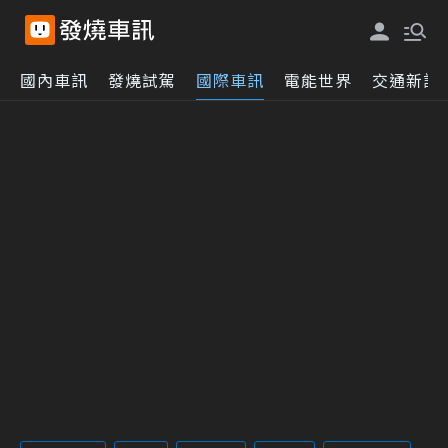
國內車訊
發燒試駕
國際車訊
電能世界
交通新訊