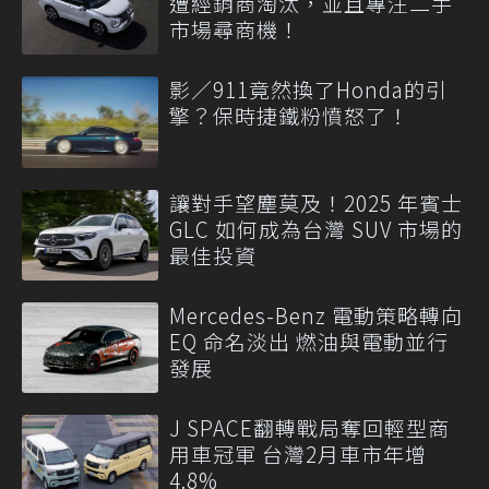
遭經銷商淘汰，並且專注二手
市場尋商機！
影／911竟然換了Honda的引
擎？保時捷鐵粉憤怒了！
讓對手望塵莫及！2025 年賓士
GLC 如何成為台灣 SUV 市場的
最佳投資
Mercedes-Benz 電動策略轉向
EQ 命名淡出 燃油與電動並行
發展
J SPACE翻轉戰局奪回輕型商
用車冠軍 台灣2月車市年增
4.8%