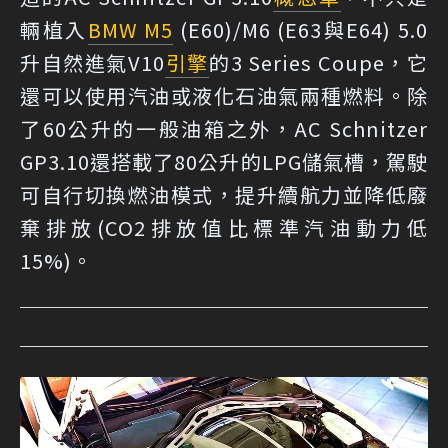
輛植入
BMW M5
(E60)/M6 (E63與E64) 5.0
升自然進氣V10
引擎
的3 Series Coupe，它
還可以使用汽油或液化石油氣兩種燃料。除
了60公升的一般油箱之外，AC Schnitzer
GP3.10還搭載了80公升的LPG儲氣槽，駕駛
可自行切換燃油模式，提升續航力並降低廢
棄排放(CO2排放值比標準汽油動力低
15%)。