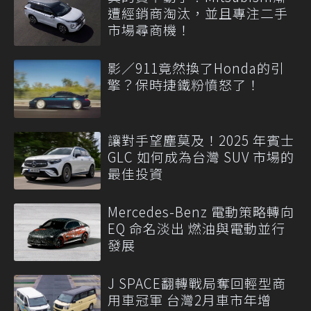
遭經銷商淘汰，並且專注二手
市場尋商機！
影／911竟然換了Honda的引
擎？保時捷鐵粉憤怒了！
讓對手望塵莫及！2025 年賓士
GLC 如何成為台灣 SUV 市場的
最佳投資
Mercedes-Benz 電動策略轉向
EQ 命名淡出 燃油與電動並行
發展
J SPACE翻轉戰局奪回輕型商
用車冠軍 台灣2月車市年增