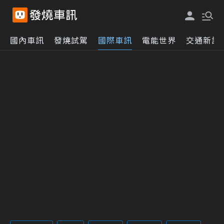
國內車訊
發燒試駕
國際車訊
電能世界
交通新訊