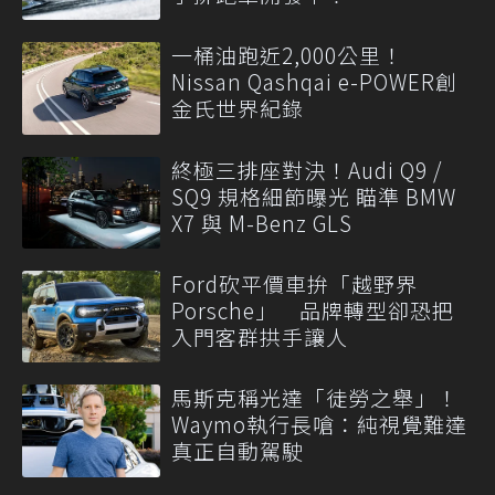
一桶油跑近2,000公里！
Nissan Qashqai e-POWER創
金氏世界紀錄
終極三排座對決！Audi Q9 /
SQ9 規格細節曝光 瞄準 BMW
X7 與 M-Benz GLS
Ford砍平價車拚「越野界
Porsche」 品牌轉型卻恐把
入門客群拱手讓人
馬斯克稱光達「徒勞之舉」！
Waymo執行長嗆：純視覺難達
真正自動駕駛