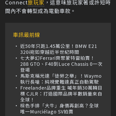
Connect
旅玩家
，這意味旅玩家著或許短時
間內不會轉型成為電動車款。
車訊最前線
近50年只跑1.45萬公里！BMW E21
320i宛如穿越近半世紀時間
七大夢幻Ferrari齊聚蒙特雷拍賣！
288 GTO、F40到Luce Chassis 0一次
登場
馬斯克稱光達「徒勞之舉」！Waymo
執行長嗆：純視覺難達真正自動駕駛
Freelander品牌重生 喊年銷30萬輛目
標 CJLR：打造國際品牌半數銷量來自
全球！
棕色手排「大牛」身價再創高？全球
唯一Murciélago SV拍賣