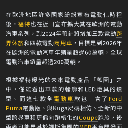
在歐洲地區許多國家紛紛宣布電動化時程
後，
福特
也在近日宣布擴大其在歐洲的電動
汽車系列，到2024年預計將增加三款電動
跨
界休旅
和四款電動
商用車
，目標是到2026年
在歐洲的電動汽車年銷量超過60萬輛，全球
電動汽車銷量超過200萬輛。
根據福特曝光的未來電動產品「藍圖」之
中，僅能看出車款的輪廓和LED燈具的造
型。而這七款全
電動車
款包 含了
Ford
Puma
電動版、與Kuga尺碼相仿、全新的中
型跨界車和更偏向跑格化的
Coupe
跑旅，後
兩者可能是基於福斯集團的
MEB
平台開發而