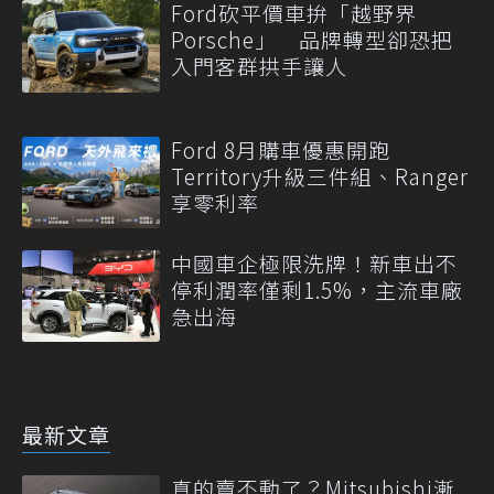
Ford砍平價車拚「越野界
Porsche」 品牌轉型卻恐把
入門客群拱手讓人
Ford 8月購車優惠開跑
Territory升級三件組、Ranger
享零利率
中國車企極限洗牌！新車出不
停利潤率僅剩1.5%，主流車廠
急出海
最新文章
真的賣不動了？Mitsubishi漸