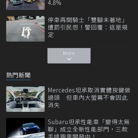
4.8%
停車再開騎士「雙腳未著地」
遭罰引民怨！警回覆：這是規
定
More
熱門新聞
Mercedes坦承取消實體按鍵做
過頭 但車內大螢幕不會因此
消失
Subaru坦承性能車「變得太無
聊」成立全新性能部門，三款
手排跑車開發中！