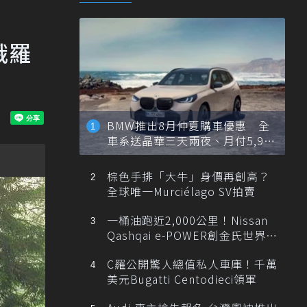
俄羅
BMW推出8月仲夏購車優惠 全
車系送晶華三天兩夜、月付5,900
元起
棕色手排「大牛」身價再創高？
全球唯一Murciélago SV拍賣
一桶油跑近2,000公里！Nissan
Qashqai e-POWER創金氏世界紀
錄
C羅公開驚人總值私人車庫！千萬
美元Bugatti Centodieci領軍