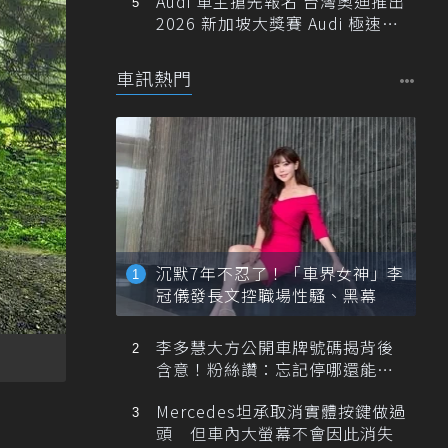
Audi 車主搶先報名 台灣奧迪推出
2026 新加坡大獎賽 Audi 極速之
旅
車訊熱門
沉默7年不忍了！「車界女神」李
冠儀發長文控職場性騷、黑幕
李多慧大方公開車牌號碼揭背後
含意！粉絲讚：忘記停哪還能幫
忙找車
Mercedes坦承取消實體按鍵做過
頭 但車內大螢幕不會因此消失