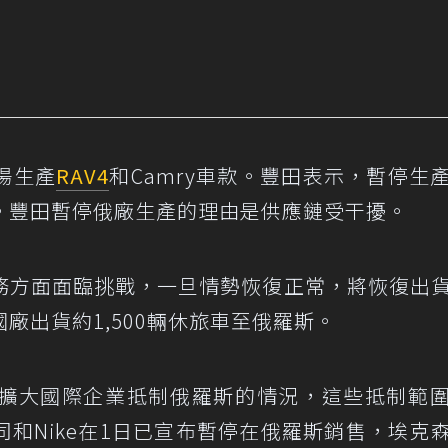
場生產
RAV4
和Camry車款。豐田表示，暫停生
。豐田暫停俄廠生產的理由是供應鏈受干擾。
務方面面臨挑戰，一旦情勢恢復正常，將恢復出
廠出貨約1,500輛休旅車至俄羅斯。
擴大國際企業抵制俄羅斯的情況，這些抵制範
和Nike在1日已宣布暫停在俄羅斯銷售，埃克