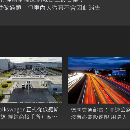
體按鍵做過頭 但車內大螢幕不會因此消失
olkswagen正式從俄羅斯
德國交通部長：高速公
撤退 經銷商接手所有廠房
沒有必要設速限 用路人
設備
對自己負責！