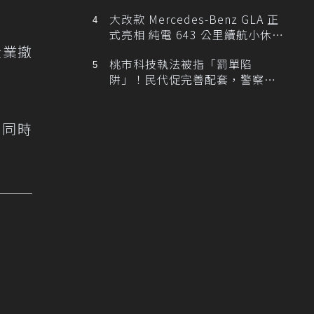
大改款 Mercedes-Benz GLA 正
式亮相 純電 643 公里續航小休
企業撤
旅！
桃市科技執法被指「罰單陷
阱」！民代促完善配套，警察局
提數據回應
，同時