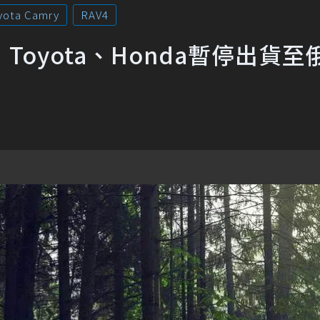
yota Camry
RAV4
oyota、Honda暫停出貨至