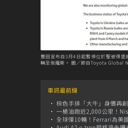
豐田宣布自3月4日起暫停位於聖彼得
輛至俄羅斯。 圖／節自Toyota Global N
車訊最前線
棕色手排「大牛」身價再創高？
一桶油跑近2,000公里！Niss
全球僅10輛！Ferrari為美
Audi A2 e-tron規