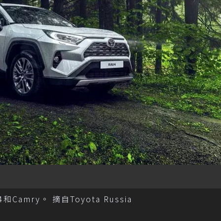
ry。 摘自Toyota Russia