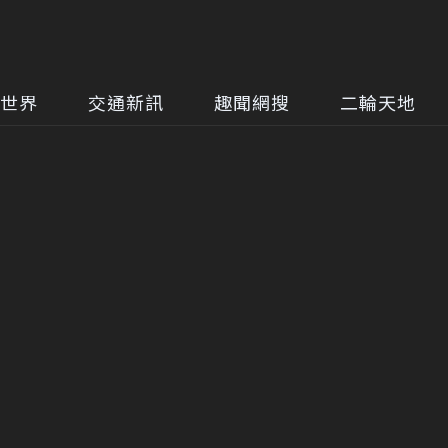
世界
交通新訊
趣聞網搜
二輪天地