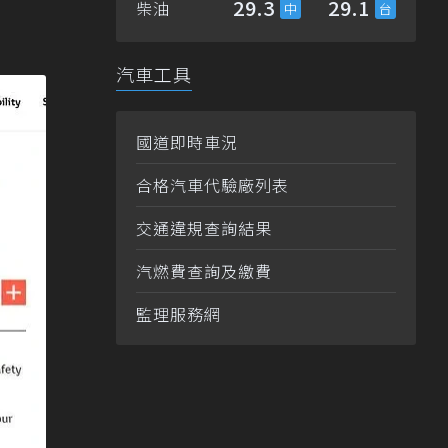
29.3
29.1
柴油
汽車工具
國道即時車況
合格汽車代驗廠列表
交通違規查詢結果
汽燃費查詢及繳費
監理服務網