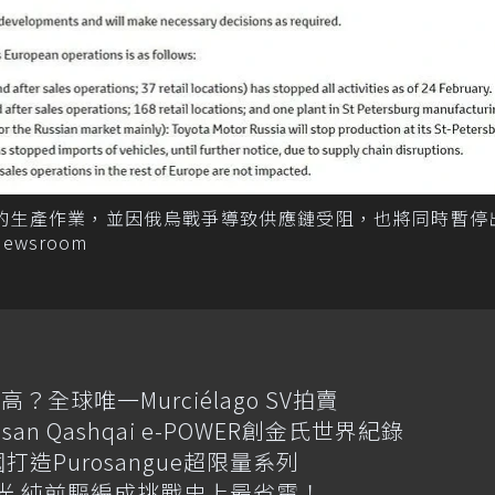
堡的生產作業，並因俄烏戰爭導致供應鏈受阻，也將同時暫停
ewsroom
全球唯一Murciélago SV拍賣
an Qashqai e-POWER創金氏世界紀錄
國打造Purosangue超限量系列
格搶先曝光 純前驅編成挑戰史上最省電！