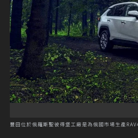
豐田位於俄羅斯聖彼得堡工廠是為俄國市場生產RAV4和Cam