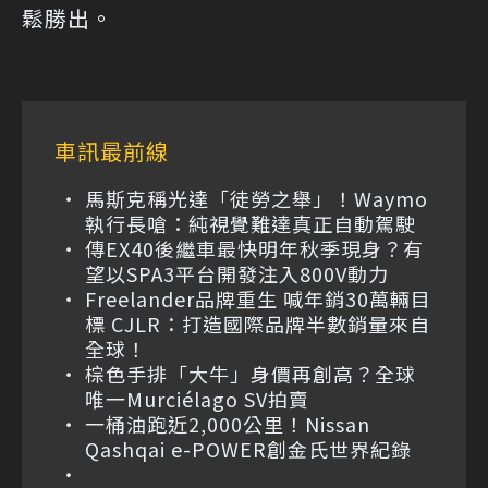
鬆勝出。
車訊最前線
馬斯克稱光達「徒勞之舉」！Waymo
執行長嗆：純視覺難達真正自動駕駛
傳EX40後繼車最快明年秋季現身？有
望以SPA3平台開發注入800V動力
Freelander品牌重生 喊年銷30萬輛目
標 CJLR：打造國際品牌半數銷量來自
全球！
棕色手排「大牛」身價再創高？全球
唯一Murciélago SV拍賣
一桶油跑近2,000公里！Nissan
Qashqai e-POWER創金氏世界紀錄