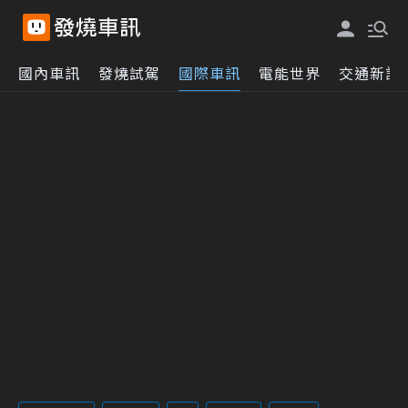
國內車訊
發燒試駕
國際車訊
電能世界
交通新訊