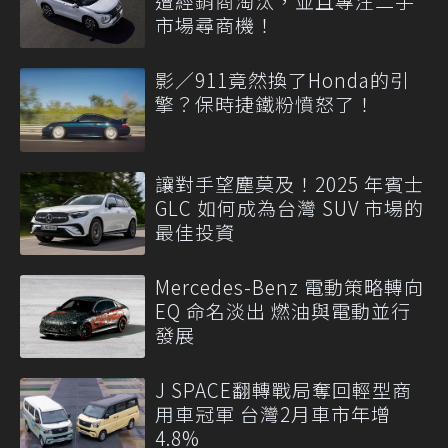
遭經銷商淘汰，並且專注二手
市場尋商機！
影／911竟然換了Honda的引
擎？保時捷鐵粉憤怒了！
讓對手望塵莫及！2025 年賓士
GLC 如何成為台灣 SUV 市場的
最佳投資
Mercedes-Benz 電動策略轉向
EQ 命名淡出 燃油與電動並行
發展
J SPACE翻轉戰局奪回輕型商
用車冠軍 台灣2月車市年增
4.8%