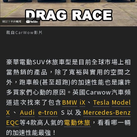
裁自CarWow影片
豪華電動SUV休旅車型是目前全球市場上相
當熱銷的產品，除了寬裕與實用的空間之
外，跑車般(甚至超跑)的加速性能也是讓許
多買家們心動的原因。英國Carwow汽車頻
道這次找來了包含
BMW
iX
、
Tesla
Model
X
、
Audi
e-tron
S以及
Mercedes-Benz
EQC
等4款高人氣的
電動休旅
，看看哪一輛
的加速性能最強！