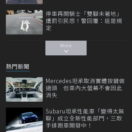
停車再開騎士「雙腳未著地」
遭罰引民怨！警回覆：這是規
定
More
熱門新聞
Mercedes坦承取消實體按鍵做
過頭 但車內大螢幕不會因此
消失
Subaru坦承性能車「變得太無
聊」成立全新性能部門，三款
手排跑車開發中！