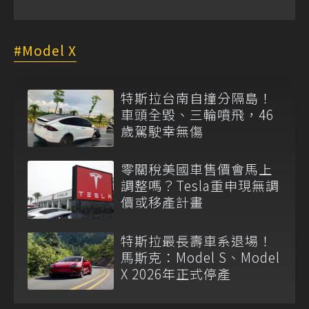
Model X
特斯拉台南自撞分隔島！
車頭全毀、三輪噴飛，46
歲駕駛幸無傷
零關稅美國車售價會馬上
調整嗎？Tesla重申現無調
價或移產計畫
特斯拉最長壽車系退場！
馬斯克：Model S、Model
X 2026年正式停產