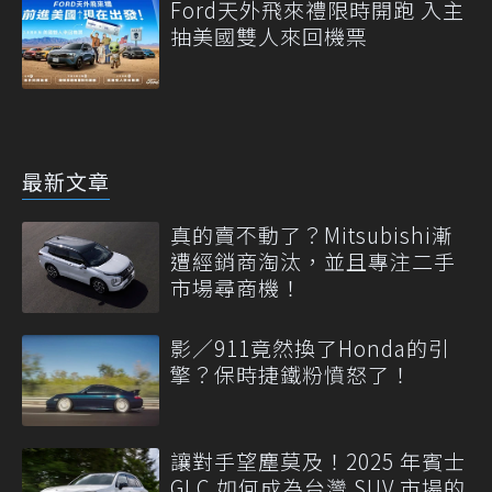
Ford天外飛來禮限時開跑 入主
抽美國雙人來回機票
最新文章
真的賣不動了？Mitsubishi漸
遭經銷商淘汰，並且專注二手
市場尋商機！
影／911竟然換了Honda的引
擎？保時捷鐵粉憤怒了！
讓對手望塵莫及！2025 年賓士
GLC 如何成為台灣 SUV 市場的