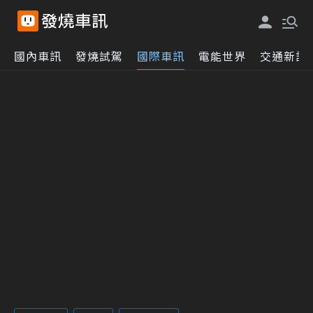
國內車訊
發燒試駕
國際車訊
電能世界
交通新訊