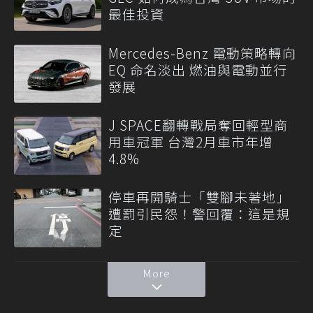
最佳投資
Mercedes-Benz 電動策略轉向
EQ 命名淡出 燃油與電動並行
發展
J SPACE翻轉戰局奪回輕型商
用車冠軍 台灣2月車市年增
4.8%
停車再開騎士「雙腳未著地」
遭罰引民怨！警回覆：這是規
定
More