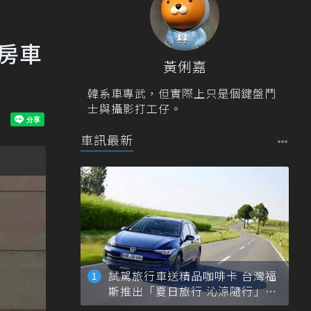
艦房車
黃俐嘉
韓系車專武，但實際上只是個鍵盤鬥
士與攝影打工仔。
車訊最新
試駕旅行車送精品咖啡卡 台灣福
斯推出「夏日旅行 沁涼隨行」活
動