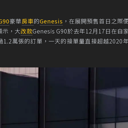
G90
豪華
房車
的
Genesis
，在展開預售首日之際
顯示，大
改款
Genesis G90於去年12月17日在
1.2萬張的訂單，一天的接單量直接超越2020