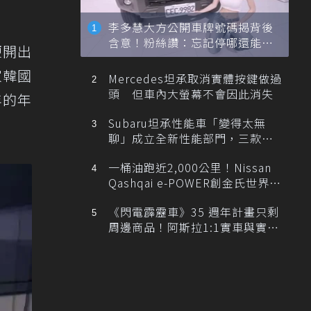
李多慧大方公開車牌號碼揭背後
含意！粉絲讚：忘記停哪還能幫
便開出
忙找車
自家韓國
Mercedes坦承取消實體按鍵做過
頭 但車內大螢幕不會因此消失
年的年
Subaru坦承性能車「變得太無
聊」成立全新性能部門，三款手
排跑車開發中！
一桶油跑近2,000公里！Nissan
Qashqai e-POWER創金氏世界紀
錄
《閃電霹靂車》35 週年計畫只剩
周邊商品！阿斯拉1:1實車與實體
展覽雙雙喊卡