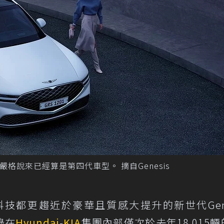
，嚴格說來已經算是第四代車型。 摘自Genesis
技都更趨近於豪華且質感大提升的新世代Gene
錄在
Hyundai
-
KIA
集團內部僅次於去年18,015輛的