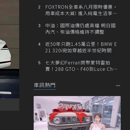
FOXTRON全車系八月限時優惠，
用車成本大減! 進入純電生活享
「零稅金＋零保養」新時代
中油：國際油價仍處高檔 明日國
內汽、柴油價格維持不調整
近50年只跑1.45萬公里！BMW E
21 320i宛如穿越近半世紀時間
七大夢幻Ferrari齊聚蒙特雷拍
賣！288 GTO、F40到Luce Cha
ssis 0一次登場
車訊熱門