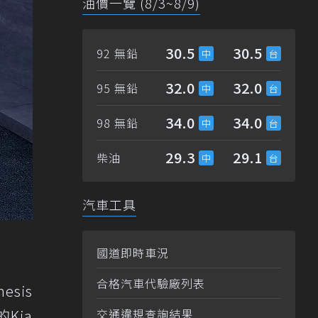
油價一覽 (8/3~8/9)
30.5
30.5
92 無鉛
32.0
32.0
95 無鉛
34.0
34.0
98 無鉛
29.3
29.1
柴油
汽車工具
國道即時車況
合格汽車代驗廠列表
sis
Kia
交通違規查詢結果