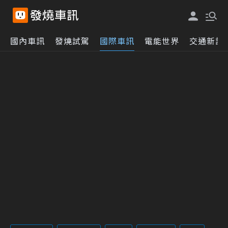
國內車訊
發燒試駕
國際車訊
電能世界
交通新訊