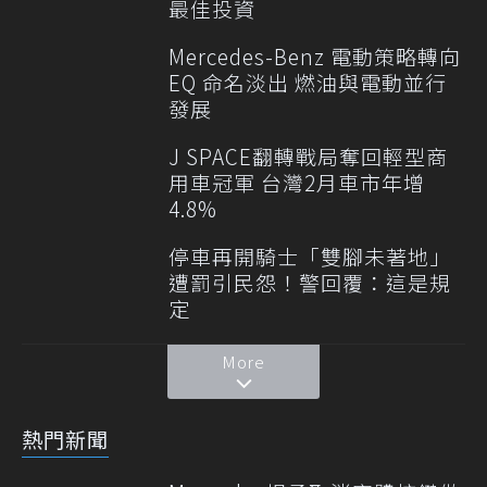
最佳投資
Mercedes-Benz 電動策略轉向
EQ 命名淡出 燃油與電動並行
發展
J SPACE翻轉戰局奪回輕型商
用車冠軍 台灣2月車市年增
4.8%
停車再開騎士「雙腳未著地」
遭罰引民怨！警回覆：這是規
定
More
熱門新聞