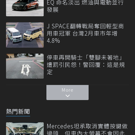
EQ 命名淡出 燃油與電動並行
發展
J SPACE翻轉戰局奪回輕型商
用車冠軍 台灣2月車市年增
4.8%
停車再開騎士「雙腳未著地」
遭罰引民怨！警回覆：這是規
定
More
熱門新聞
Mercedes坦承取消實體按鍵做
過頭 但車內大螢幕不會因此