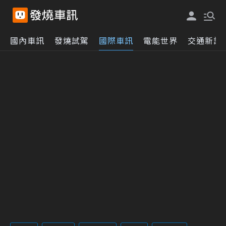
國內車訊
發燒試駕
國際車訊
電能世界
交通新訊