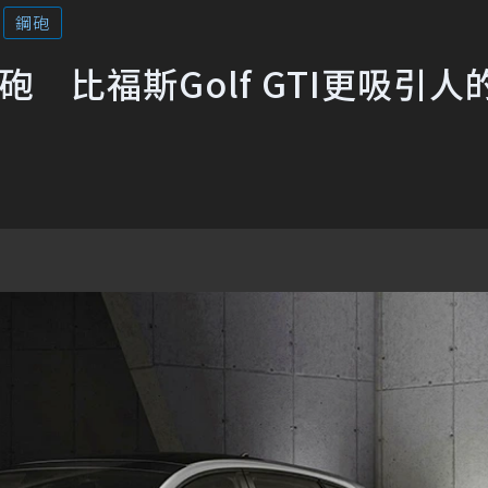
鋼砲
0鋼砲 比福斯Golf GTI更吸引人