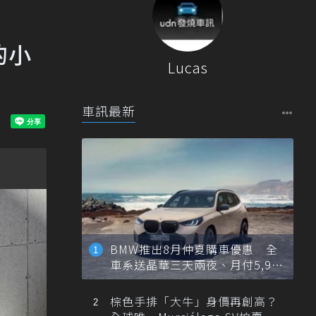
的小
Lucas
車訊最新
BMW推出8月仲夏購車優惠 全
車系送晶華三天兩夜、月付5,900
元起
棕色手排「大牛」身價再創高？