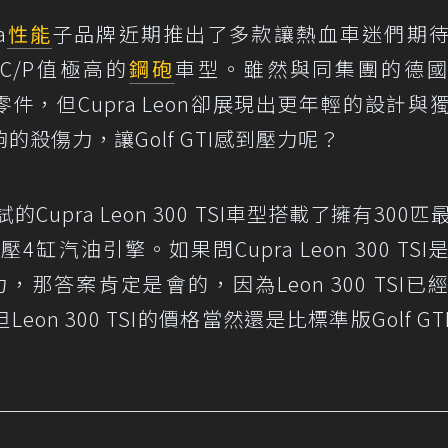
a
性能
子品牌近期推出了多款讓熱血車迷們期
是C/P值極高的
鋼砲
車型。雖然與同集團的德
零件，但Cupra Leon卻展現出更年輕的設計與
殺傷力，讓Golf GTI感到壓力呢？
測試的Cupra Leon 300 TSI車型搭載了擁有300
4缸汽油引擎。如果問Cupra Leon 300 TSI
具有殺傷力，那答案肯定是會的，因為Leon 300 TSI已
eon 300 TSI的價格當然還是比標準版Golf GT