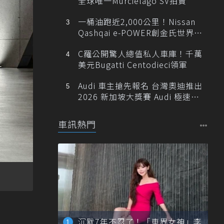
全球唯一Murciélago SV拍賣
一桶油跑近2,000公里！Nissan
Qashqai e-POWER創金氏世界紀
錄
C羅公開驚人總值私人車庫！千萬
美元Bugatti Centodieci領軍
Audi 車主搶先報名 台灣奧迪推出
2026 新加坡大獎賽 Audi 極速之
旅
車訊熱門
沉默7年不忍了！「車界女神」李