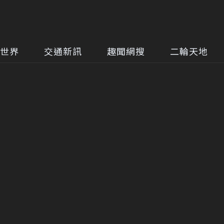
世界
交通新訊
趣聞網搜
二輪天地