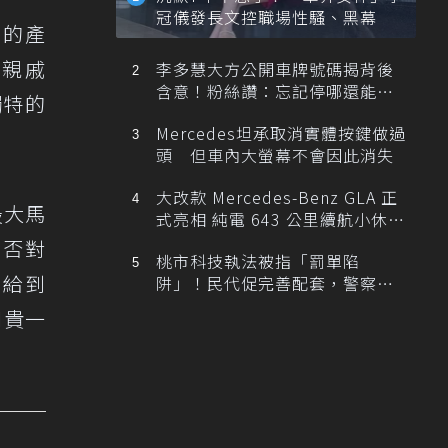
冠儀發長文控職場性騷、黑幕
待的產
國親戚
李多慧大方公開車牌號碼揭背後
含意！粉絲讚：忘記停哪還能幫
獨特的
忙找車
Mercedes坦承取消實體按鍵做過
頭 但車內大螢幕不會因此消失
大改款 Mercedes-Benz GLA 正
匹最大馬
式亮相 純電 643 公里續航小休
旅！
是否對
桃市科技執法被指「罰單陷
經給到
阱」！民代促完善配套，警察局
提數據回應
I貴一