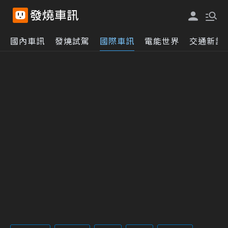
國內車訊
發燒試駕
國際車訊
電能世界
交通新訊