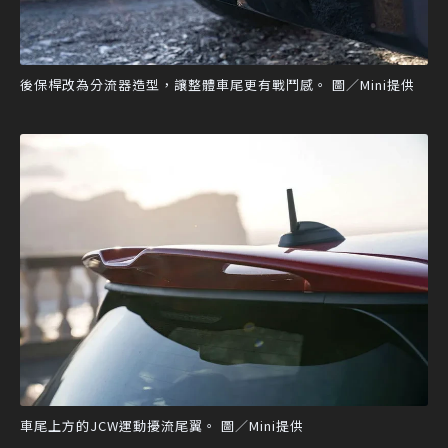
後保桿改為分流器造型，讓整體車尾更有戰鬥感。 圖／Mini提供
車尾上方的JCW運動擾流尾翼。 圖／Mini提供