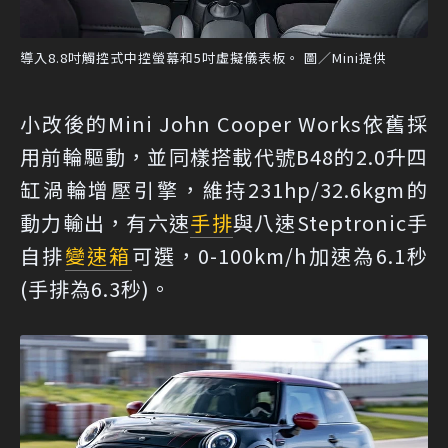
導入8.8吋觸控式中控螢幕和5吋虛擬儀表板。 圖／Mini提供
小改後的Mini John Cooper Works依舊採
用前輪驅動，並同樣搭載代號B48的2.0升四
缸渦輪增壓引擎，維持231hp/32.6kgm的
動力輸出，有六速
手排
與八速Steptronic手
自排
變速箱
可選，0-100km/h加速為6.1秒
(手排為6.3秒)。