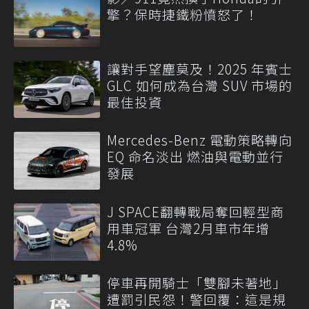
擎？保時捷鐵粉憤怒了！
讓對手望塵莫及！2025 年賓士
GLC 如何成為台灣 SUV 市場的
最佳投資
Mercedes-Benz 電動策略轉向
EQ 命名淡出 燃油與電動並行
發展
J SPACE翻轉戰局奪回輕型商
用車冠軍 台灣2月車市年增
4.8%
停車再開騎士「雙腳未著地」
遭罰引民怨！警回覆：這是規