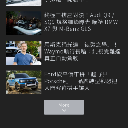
終極三排座對決！Audi Q9 /
SQ9 規格細節曝光 瞄準 BMW
X7 與 M-Benz GLS
馬斯克稱光達「徒勞之舉」！
Waymo執行長嗆：純視覺難達
真正自動駕駛
Ford砍平價車拚「越野界
Porsche」 品牌轉型卻恐把
入門客群拱手讓人
More