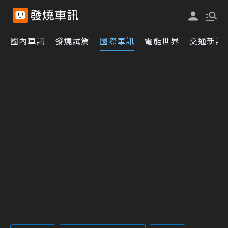
國內車訊
發燒試駕
國際車訊
電能世界
交通新訊