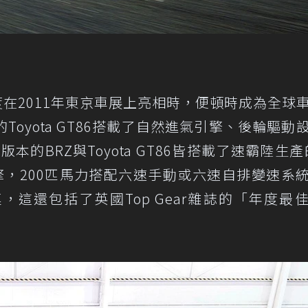
年首度在2011年東京車展上亮相時，便頓時成為全球
oyota GT86搭載了自然進氣引擎、後輪驅動
本的BRZ與Toyota GT86皆搭載了速霸陸生產的
擎，200匹馬力搭配六速手動或六速自排變速系
這還包括了英國Top Gear雜誌的「年度最