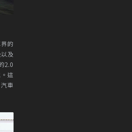
車界的
設以及
2.0
統。這
佳汽車