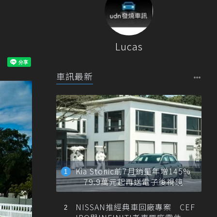
Lucas
車訊最新
Kia Stonic前7月銷量年增145%
79.9萬元起再送電子後視鏡
NISSAN推經典車回廠專案 CEF