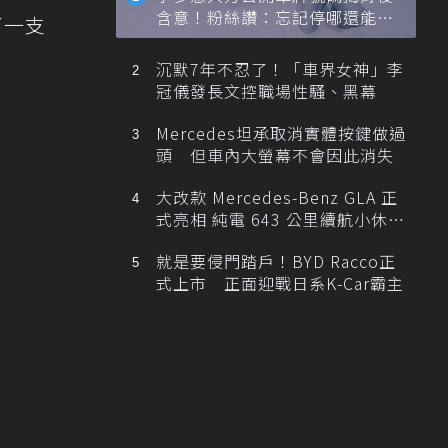
含意！粉絲讚：忘記停哪還能幫
了一支
忙找車
沉默7年不忍了！「車界女神」李
冠儀發長文控職場性騷、黑幕
Mercedes坦承取消實體按鍵做過
頭 但車內大螢幕不會因此消失
大改款 Mercedes-Benz GLA 正
式亮相 純電 643 公里續航小休
旅！
就是要侵門踏戶！BYD Racco正
式上市 正面迎戰日系K-Car霸主