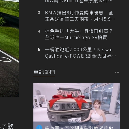
IRO與INFINITI老車原廠零件最
低1折
BMW推出8月仲夏購車優惠 全
車系送晶華三天兩夜、月付5,900
元起
棕色手排「大牛」身價再創高？
全球唯一Murciélago SV拍賣
一桶油跑近2,000公里！Nissan
Qashqai e-POWER創金氏世界紀
錄
車訊熱門
為了歡
李多慧大方公開車牌號碼揭背後