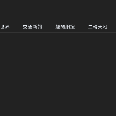
世界
交通新訊
趣聞網搜
二輪天地