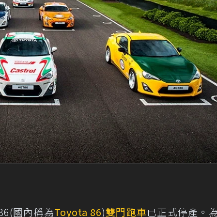
86(國內稱為
Toyota 86
)
雙門跑車
已正式停產。