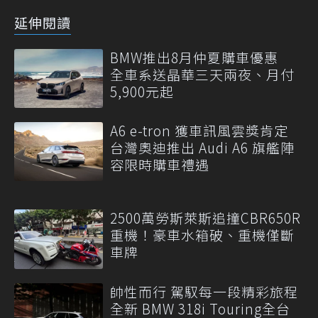
延伸閱讀
BMW推出8月仲夏購車優惠
全車系送晶華三天兩夜、月付
5,900元起
A6 e-tron 獲車訊風雲獎肯定
台灣奧迪推出 Audi A6 旗艦陣
容限時購車禮遇
2500萬勞斯萊斯追撞CBR650R
重機！豪車水箱破、重機僅斷
車牌
帥性而行 駕馭每一段精彩旅程
全新 BMW 318i Touring全台