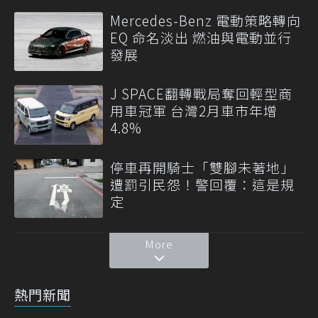
Mercedes-Benz 電動策略轉向
EQ 命名淡出 燃油與電動並行
發展
J SPACE翻轉戰局奪回輕型商
用車冠軍 台灣2月車市年增
4.8%
停車再開騎士「雙腳未著地」
遭罰引民怨！警回覆：這是規
定
More
熱門新聞