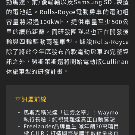
動馬達、前/後輪軸以及Samsung SDI.製造
的電池組。Rolls-Royce電動房車的電池組
容量將超過100kWh，提供車量至少500公
里的續航距離，而研發團隊以也正在開發後
輪與四輪驅動兩種車型。據說Rolls-Royce
除了將於今年底發布首款電動房車的完整資
訊之外，勞斯萊斯還將開始電動版Cullinan
休旅車型的研發計畫。
車訊最前線
馬斯克稱光達「徒勞之舉」！Waymo
執行長嗆：純視覺難達真正自動駕駛
Freelander品牌重生 喊年銷30萬輛目
標 CJLR：打造國際品牌半數銷量來自