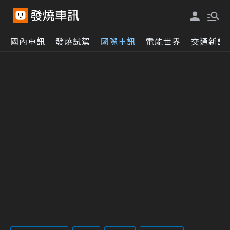
國內車訊
發燒試駕
國際車訊
電能世界
交通新訊