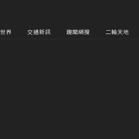
世界
交通新訊
趣聞網搜
二輪天地