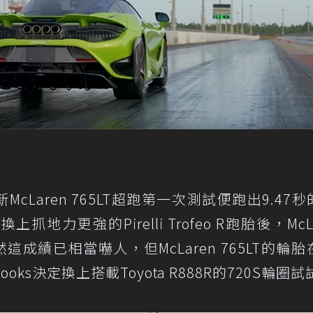
全新McLaren 765LT超跑第一次測試便跑出9.47秒
力更強的Pirelli Trofeo R跑胎後，McLa
然這成績已相當嚇人，但McLaren 765LT的輪胎
ks決定換上搭載Toyota R888R的720S輪圈試