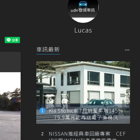
Lucas
車訊最新
Kia Stonic前7月銷量年增145%
79.9萬元起再送電子後視鏡
NISSAN推經典車回廠專案 CEF