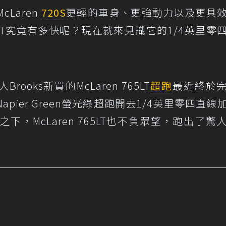
Laren
720S
更輕的車身、更強動力以及更具
65LT究竟有多快呢？現在就來見識它的1/4英里零
Brooks新買的McLaren 765LT
超跑
最近終於
ier Green螢光綠超跑開去1/4英里零四直線
，McLaren 765LT也不負眾望，跑出了驚