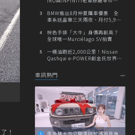
IRO與INFINITI老車原廠零件最
低1折
BMW推出8月仲夏購車優惠 全
車系送晶華三天兩夜、月付5,900
元起
棕色手排「大牛」身價再創高？
全球唯一Murciélago SV拍賣
一桶油跑近2,000公里！Nissan
Qashqai e-POWER創金氏世界紀
錄
車訊熱門
車了！
李多慧大方公開車牌號碼揭背後