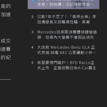
含意！粉絲讚：忘記停哪還能幫
效能的
忙找車
四加速
沉默7年不忍了！「車界女神」李
冠儀發長文控職場性騷、黑幕
Mercedes坦承取消實體按鍵做過
頭 但車內大螢幕不會因此消失
完成交
大改款 Mercedes-Benz GLA 正
加速賽
式亮相 純電 643 公里續航小休
人的紀
旅！
就是要侵門踏戶！BYD Racco正
式上市 正面迎戰日系K-Car霸主