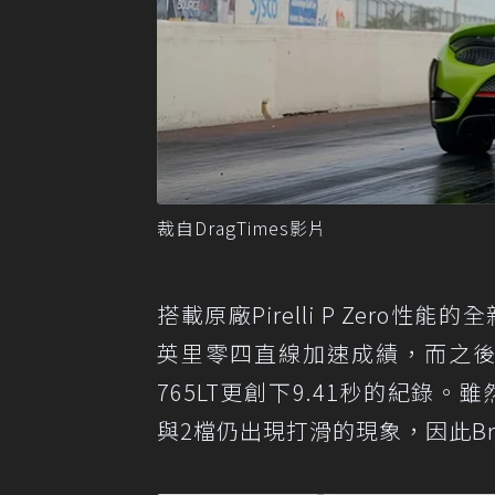
裁自DragTimes影片
搭載原廠Pirelli P Zero性能的
英里零四直線加速成績，而之後換上抓地
765LT更創下9.41秒的紀錄。雖
與2檔仍出現打滑的現象，因此Broo