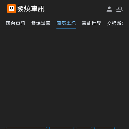
國內車訊
發燒試駕
國際車訊
電能世界
交通新訊