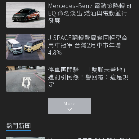
Mercedes-Benz 電動策略轉向
EQ 命名淡出 燃油與電動並行
發展
J SPACE翻轉戰局奪回輕型商
用車冠軍 台灣2月車市年增
4.8%
停車再開騎士「雙腳未著地」
遭罰引民怨！警回覆：這是規
定
More
熱門新聞