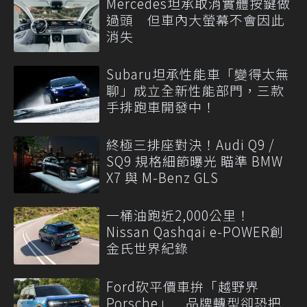
Mercedes坦承取消實體按鍵做
過頭 但車內大螢幕不會因此
消失
Subaru坦承性能車「變得太無
聊」成立全新性能部門，三款
手排跑車開發中！
終極三排座對決！Audi Q9 /
SQ9 規格細節曝光 瞄準 BMW
X7 與 M-Benz GLS
一桶油跑近2,000公里！
Nissan Qashqai e-POWER創
金氏世界紀錄
Ford砍平價車拚「越野界
Porsche」 品牌轉型卻恐把