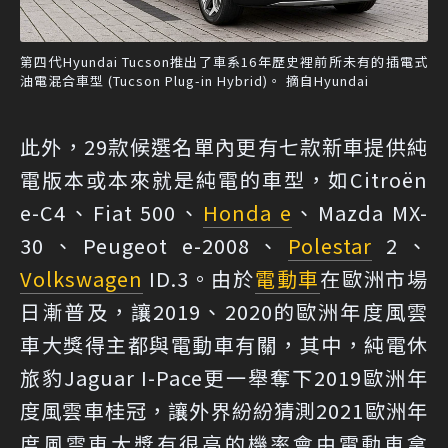
第四代Hyundai Tucson推出了車系16年歷史裡前所未有的插電式
油電混合車型 (Tucson Plug-in Hybrid)。 摘自Hyundai
此外，29款候選名單內更有七款新車提供純
電版本或本來就是純電的車型，如Citroën
e-C4、Fiat 500、
Honda e
、Mazda MX-
30、Peugeot e-2008、
Polestar
2、
Volkswagen
ID.3。由於
電動車
在歐洲市場
日漸普及，讓2019、2020的歐洲年度風雲
車大獎得主都與電動車有關，其中，純電休
旅豹Jaguar I-Pace更一舉奪下2019歐洲年
度風雲車桂冠，讓外界紛紛猜測2021歐洲年
度風雲車大獎有很高的機率會由電動車拿