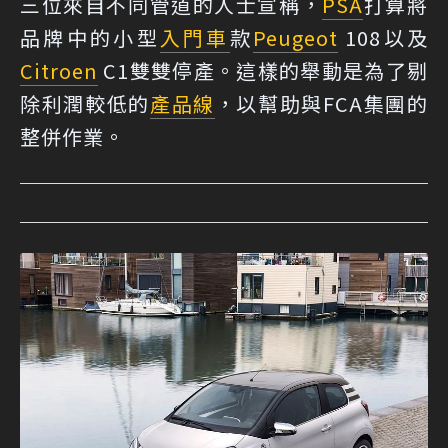
三位來自不同管道的人士宣稱，
PSA
打算將
品牌中的小型
入門車
款
Peugeot
108以及
Citroen
C1雙雙停產。這樣的舉動是為了剔
除利潤較低的
產品線
，以幫助與FCA集團的
整併作業。