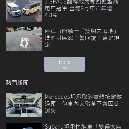
J SPACE翻轉戰局奪回輕型商
用車冠軍 台灣2月車市年增
4.8%
停車再開騎士「雙腳未著地」
遭罰引民怨！警回覆：這是規
定
More
熱門新聞
Mercedes坦承取消實體按鍵做
過頭 但車內大螢幕不會因此
消失
Subaru坦承性能車「變得太無