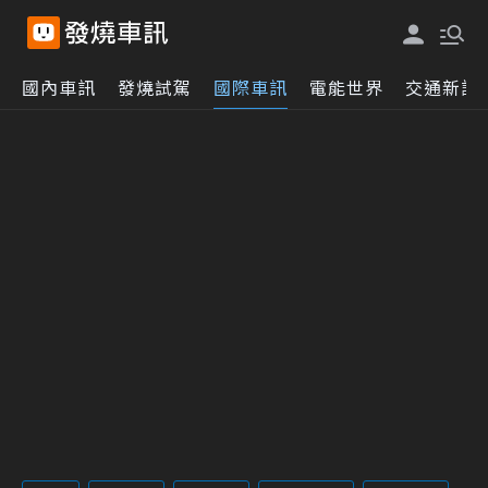
國內車訊
發燒試駕
國際車訊
電能世界
交通新訊