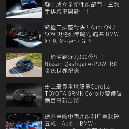
聊」成立全新性能部門，三款
手排跑車開發中！
終極三排座對決！Audi Q9 /
SQ9 規格細節曝光 瞄準 BMW
X7 與 M-Benz GLS
一桶油跑近2,000公里！
Nissan Qashqai e-POWER創
金氏世界紀錄
史上最貴全球限量Corolla
TOYOTA GRMN Corolla要價破
兩百萬新台幣
德系車廠中國產能利用率跌破
五成 Audi、BMW、