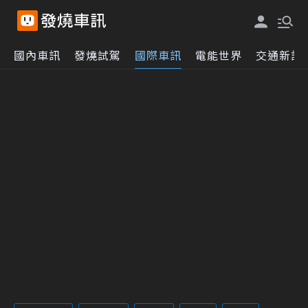
國內車訊
發燒試駕
國際車訊
電能世界
交通新訊