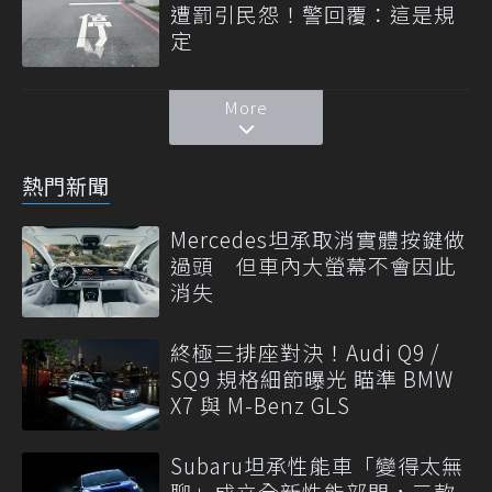
遭罰引民怨！警回覆：這是規
定
More
熱門新聞
Mercedes坦承取消實體按鍵做
過頭 但車內大螢幕不會因此
消失
終極三排座對決！Audi Q9 /
SQ9 規格細節曝光 瞄準 BMW
X7 與 M-Benz GLS
Subaru坦承性能車「變得太無
聊」成立全新性能部門，三款