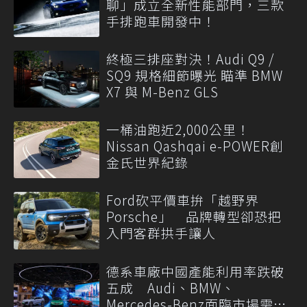
聊」成立全新性能部門，三款
手排跑車開發中！
終極三排座對決！Audi Q9 /
SQ9 規格細節曝光 瞄準 BMW
X7 與 M-Benz GLS
一桶油跑近2,000公里！
Nissan Qashqai e-POWER創
金氏世界紀錄
Ford砍平價車拚「越野界
Porsche」 品牌轉型卻恐把
入門客群拱手讓人
德系車廠中國產能利用率跌破
五成 Audi、BMW、
Mercedes-Benz面臨市場需求