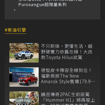
Purosangue超限量系列
柴油引擎
不只耐操，更懂生活，越
野硬實力依舊在線！大改
款Toyota Hilux試駕
德智皮卡陣容全線到位！
福斯商旅The New
Amarok Style售價179.9萬
元起登台上市
饒舌傳奇2PAC生前座駕
「Hummer H1」將再度上