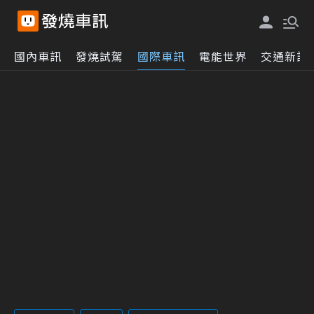
國內車訊
發燒試駕
國際車訊
電能世界
交通新訊