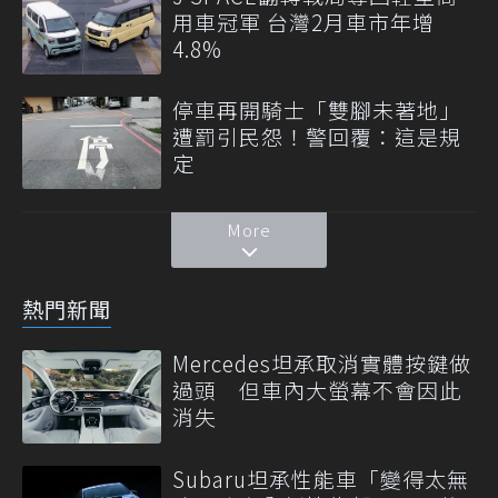
用車冠軍 台灣2月車市年增
4.8%
停車再開騎士「雙腳未著地」
遭罰引民怨！警回覆：這是規
定
More
熱門新聞
Mercedes坦承取消實體按鍵做
過頭 但車內大螢幕不會因此
消失
Subaru坦承性能車「變得太無