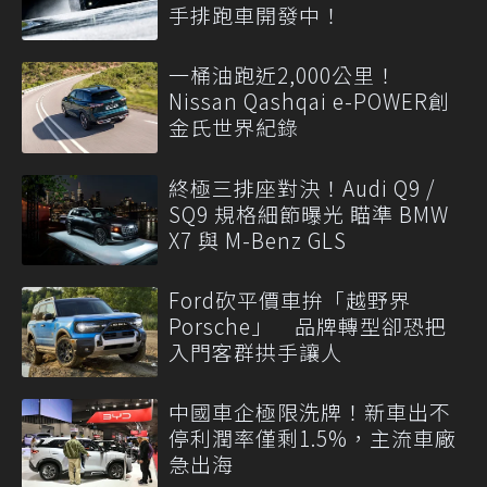
手排跑車開發中！
一桶油跑近2,000公里！
Nissan Qashqai e-POWER創
金氏世界紀錄
終極三排座對決！Audi Q9 /
SQ9 規格細節曝光 瞄準 BMW
X7 與 M-Benz GLS
Ford砍平價車拚「越野界
Porsche」 品牌轉型卻恐把
入門客群拱手讓人
中國車企極限洗牌！新車出不
停利潤率僅剩1.5%，主流車廠
急出海