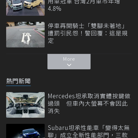
用車冠軍 台灣2月車市年增
4.8%
停車再開騎士「雙腳未著地」
遭罰引民怨！警回覆：這是規
定
More
熱門新聞
Mercedes坦承取消實體按鍵做
過頭 但車內大螢幕不會因此
消失
Subaru坦承性能車「變得太無
聊」成立全新性能部門，三款