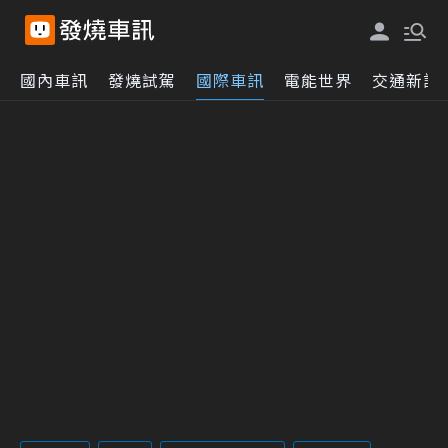
國內車訊
發燒試駕
國際車訊
電能世界
交通新訊