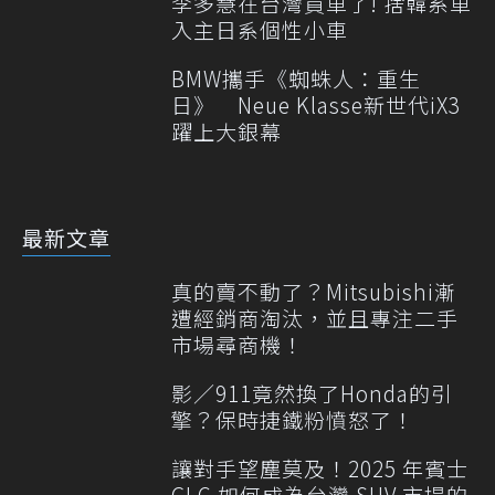
李多慧在台灣買車了! 捨韓系車
入主日系個性小車
BMW攜手《蜘蛛人：重生
日》 Neue Klasse新世代iX3
躍上大銀幕
最新文章
真的賣不動了？Mitsubishi漸
遭經銷商淘汰，並且專注二手
市場尋商機！
影／911竟然換了Honda的引
擎？保時捷鐵粉憤怒了！
讓對手望塵莫及！2025 年賓士
GLC 如何成為台灣 SUV 市場的