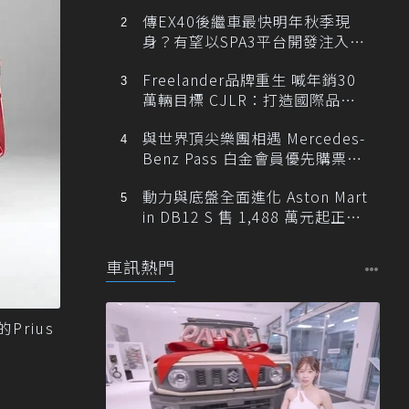
傳EX40後繼車最快明年秋季現
身？有望以SPA3平台開發注入80
0V動力
Freelander品牌重生 喊年銷30
萬輛目標 CJLR：打造國際品牌
半數銷量來自全球！
與世界頂尖樂團相遇 Mercedes-
Benz Pass 白金會員優先購票維
也納愛樂
動力與底盤全面進化 Aston Mart
in DB12 S 售 1,488 萬元起正式
登台
車訊熱門
Prius