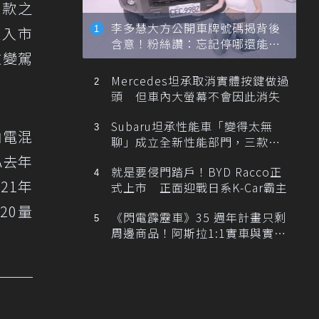
車款之
李多慧大方公開車牌號碼揭背後
進入市
含意！粉絲讚：忘記停哪還能幫
改變駕
忙找車
Mercedes坦承取消實體按鍵做過
頭 但車內大螢幕不會因此消失
Subaru坦承性能車「變得太無
油電混
聊」成立全新性能部門，三款手
排跑車開發中！
A去年
就是要侵門踏戶！BYD Racco正
21年
式上市 正面迎戰日系K-Car霸主
20量
《閃電霹靂車》35 週年計畫只剩
周邊商品！阿斯拉1:1實車與實體
展覽雙雙喊卡