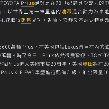
OYOTA
Prius
絕對是在20世紀最具影響力的
相後，以世界上第一輛量產的
油電
混合動力汽車
並迅速取得
銷售
成功，省油、安靜又不需要特別
600萬輛Prius，在美國包括Lexus汽車在內的
萬輛。時至今日，Prius依然很受歡迎，TOYOT
祝Prius進入美國市場20周年，美國
豐田
將在20
rius XLE FWD車型進行配備升級，推出限量20