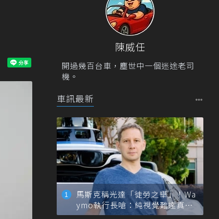
陳威任
開過幾百台車，塵世中一個迷途老司
機。
車訊最新
馬斯克稱光達「徒勞之舉」！Wa
ymo執行長嗆：純視覺難達真正
自動駕駛