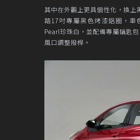
其中在外觀上更具個性化，換上
踏17吋專屬黑色烤漆鋁圈，車色則提供
Pearl珍珠白，並配備專屬鑰
風口調整撥桿。