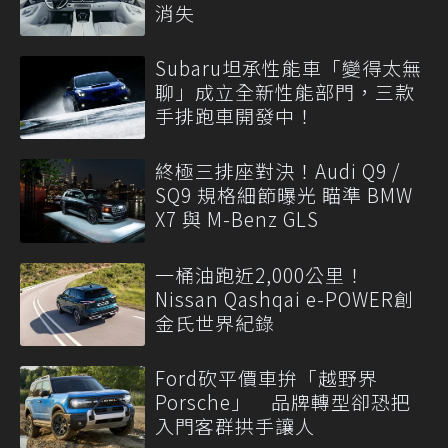
消失
Subaru坦承性能車「變得太無
聊」成立全新性能部門，三款
手排跑車開發中！
終極三排座對決！Audi Q9 /
SQ9 規格細節曝光 瞄準 BMW
X7 與 M-Benz GLS
一桶油跑近2,000公里！
Nissan Qashqai e-POWER創
金氏世界紀錄
Ford砍平價車拚「越野界
Porsche」 品牌轉型卻恐把
入門客群拱手讓人