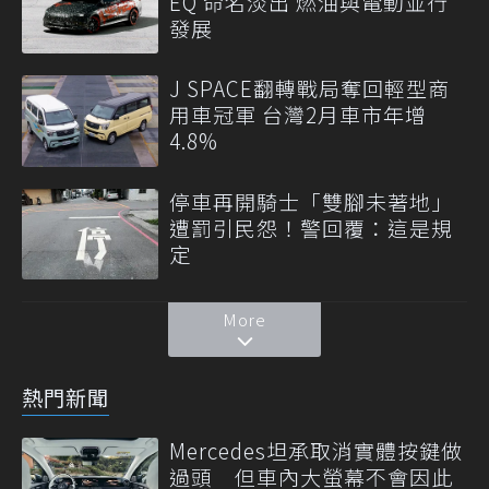
EQ 命名淡出 燃油與電動並行
發展
J SPACE翻轉戰局奪回輕型商
用車冠軍 台灣2月車市年增
4.8%
停車再開騎士「雙腳未著地」
遭罰引民怨！警回覆：這是規
定
More
熱門新聞
Mercedes坦承取消實體按鍵做
過頭 但車內大螢幕不會因此