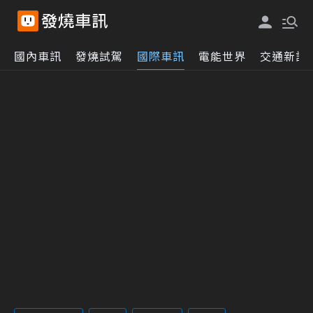
國內車訊
發燒試駕
國際車訊
電能世界
交通新訊