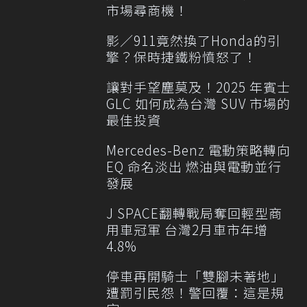
市場尋商機！
影／911竟然換了Honda的引
擎？保時捷鐵粉憤怒了！
讓對手望塵莫及！2025 年賓士
GLC 如何成為台灣 SUV 市場的
最佳投資
Mercedes-Benz 電動策略轉向
EQ 命名淡出 燃油與電動並行
發展
J SPACE翻轉戰局奪回輕型商
用車冠軍 台灣2月車市年增
4.8%
停車再開騎士「雙腳未著地」
遭罰引民怨！警回覆：這是規