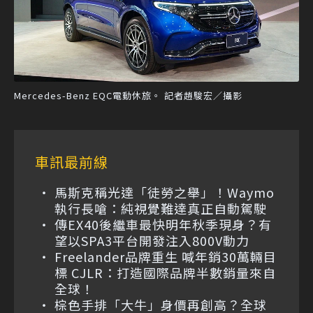
Mercedes-Benz EQC電動休旅。 記者趙駿宏／攝影
車訊最前線
馬斯克稱光達「徒勞之舉」！Waymo
執行長嗆：純視覺難達真正自動駕駛
傳EX40後繼車最快明年秋季現身？有
望以SPA3平台開發注入800V動力
Freelander品牌重生 喊年銷30萬輛目
標 CJLR：打造國際品牌半數銷量來自
全球！
棕色手排「大牛」身價再創高？全球