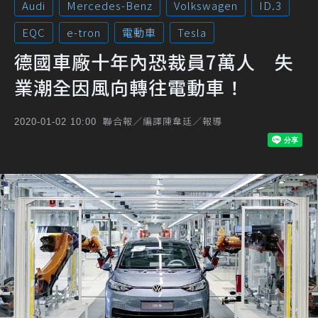
Audi
Mercedes-Benz
Volkswagen
ID.3
EQC
e-tron
電動車
Tesla
德國車廠十年內恐裁員7萬人 失
業潮全因風向轉往電動車！
聯合報／編譯陳韋廷／報導
2020-01-02 10:00