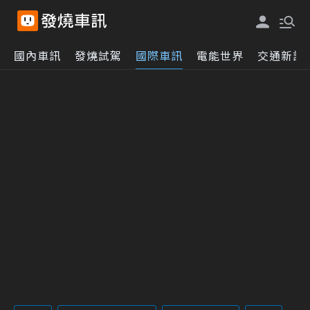
國內車訊
發燒試駕
國際車訊
電能世界
交通新訊