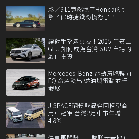
影／911竟然換了Honda的引
擎？保時捷鐵粉憤怒了！
讓對手望塵莫及！2025 年賓士
GLC 如何成為台灣 SUV 市場的
最佳投資
Mercedes-Benz 電動策略轉向
EQ 命名淡出 燃油與電動並行
發展
J SPACE翻轉戰局奪回輕型商
用車冠軍 台灣2月車市年增
4.8%
停車再開騎士「雙腳未著地」