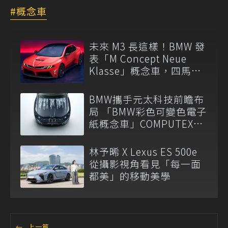
概念車
未來 M3 長這樣！BMW 發
表「M Concept Neue
Klasse」概念車，四馬達
架構細節公開
BMW攜手元太科技前瞻布
局 「BMW彩色可變色電子
紙概念車」COMPUTEX
2026震撼亮相
林予晞 X Lexus ES 500e
從攝影視角看見「每一面
都美」的移動美學
←
上一篇