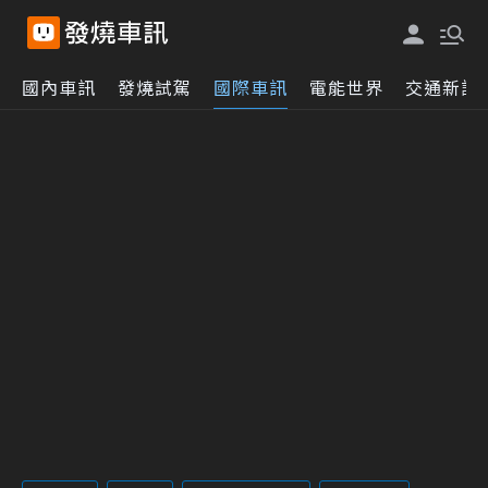
國內車訊
發燒試駕
國際車訊
電能世界
交通新訊