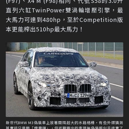
(F97)、X4 M (F98)相同、代號S58的3.0升
直列六缸TwinPower雙渦輪增壓引擎，最
大馬力可達到480hp，至於Competition版
本更能榨出510hp最大馬力！
新世代BMW M3偽裝車上放著間隔超大的水箱格柵，有些外媒猜測
其實這只是顆「煙霧彈」，但近期露出的車頭無偽裝照似乎證實了