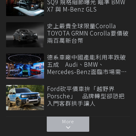
SQ9 規格細節曝光 瞄準 BMW
X7 與 M-Benz GLS
史上最貴全球限量Corolla
TOYOTA GRMN Corolla要價破
兩百萬新台幣
德系車廠中國產能利用率跌破
五成 Audi、BMW、
Mercedes-Benz面臨市場需求
轉變
Ford砍平價車拚「越野界
Porsche」 品牌轉型卻恐把
入門客群拱手讓人
More