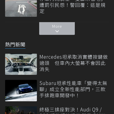
遭罰引民怨！警回覆：這是規
定
More
熱門新聞
Mercedes坦承取消實體按鍵做
過頭 但車內大螢幕不會因此
消失
Subaru坦承性能車「變得太無
聊」成立全新性能部門，三款
手排跑車開發中！
終極三排座對決！Audi Q9 /