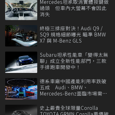
Mercedes坦承取消實體按鍵做
過頭 但車內大螢幕不會因此
消失
終極三排座對決！Audi Q9 /
SQ9 規格細節曝光 瞄準 BMW
X7 與 M-Benz GLS
Subaru坦承性能車「變得太無
聊」成立全新性能部門，三款
手排跑車開發中！
德系車廠中國產能利用率跌破
五成 Audi、BMW、
Mercedes-Benz面臨市場需求
轉變
史上最貴全球限量Corolla
TOYOTA GRMN Corolla要價破