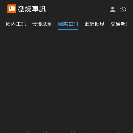
國內車訊
發燒試駕
國際車訊
電能世界
交通新訊