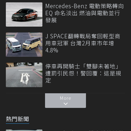
Mercedes-Benz 電動策略轉向
EQ 命名淡出 燃油與電動並行
發展
J SPACE翻轉戰局奪回輕型商
用車冠軍 台灣2月車市年增
4.8%
停車再開騎士「雙腳未著地」
遭罰引民怨！警回覆：這是規
定
More
熱門新聞