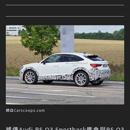
摘自Carscoops.com
據傳Audi RS Q3 Sportback應會與RS Q3