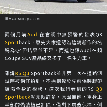
摘自Carscoops.com
兩個月前
Audi
在官網中無預警的發表Q3
Sport
back，原先大家還認為這輛新作的名
稱為Q4但結果並不是，而這也讓Audi在類
Coupe SUV產品線又多了一名生力軍。
雖說
RS Q3
Sportback並非第一次在道路測
試時被狗仔拍到，不過相較於先前偽裝膠帶
纏滿全身的模樣，這次我們看到的RS
Q3
Sportback
就亮眼許多，原因無他，車身上
半部的偽裝皆已卸除，僅剩下前後保桿、側