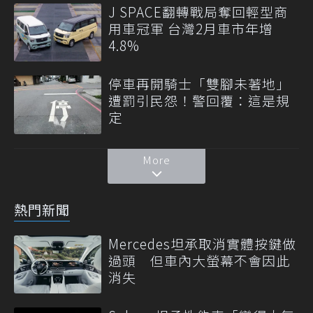
J SPACE翻轉戰局奪回輕型商
用車冠軍 台灣2月車市年增
4.8%
停車再開騎士「雙腳未著地」
遭罰引民怨！警回覆：這是規
定
More
熱門新聞
Mercedes坦承取消實體按鍵做
過頭 但車內大螢幕不會因此
消失