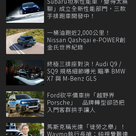
Subaru坦承性能車「變得太無
聊」成立全新性能部門，三款
手排跑車開發中！
一桶油跑近2,000公里！
Nissan Qashqai e-POWER創
金氏世界紀錄
終極三排座對決！Audi Q9 /
SQ9 規格細節曝光 瞄準 BMW
X7 與 M-Benz GLS
Ford砍平價車拚「越野界
Porsche」 品牌轉型卻恐把
入門客群拱手讓人
馬斯克稱光達「徒勞之舉」！
Waymo執行長嗆：純視覺難達