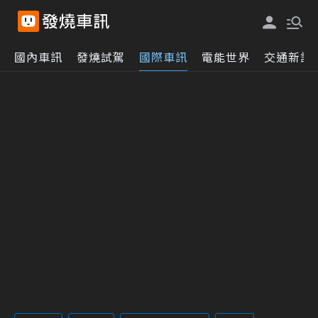
國內車訊
發燒試駕
國際車訊
電能世界
交通新訊