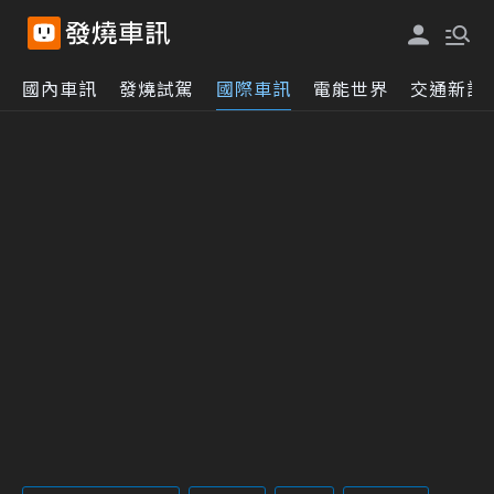
國內車訊
發燒試駕
國際車訊
電能世界
交通新訊