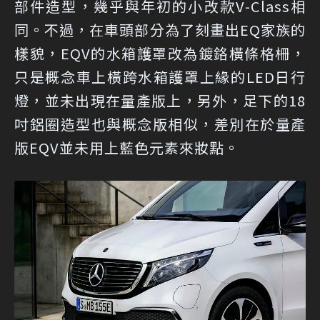
部件造型，幾乎與年初的小改款V-Class相
同。不過，在車頭部分為了刻畫出EQ家族的
樣貌，EQV的水箱護罩改為鍍鉻橫條格柵，
只是概念車上橫跨水箱護罩上緣的LED日行
燈，並未出現在量產版上，另外，足下的18
吋鋁圈造型也與概念版相似，差別在於量產
版EQV並未用上藍色元素來妝點。