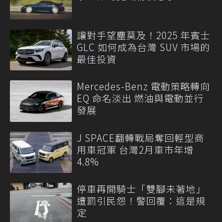
讓對手望塵莫及！2025 年賓士
GLC 如何成為台灣 SUV 市場的
最佳投資
Mercedes-Benz 電動策略轉向
EQ 命名淡出 燃油與電動並行
發展
J SPACE翻轉戰局奪回輕型商
用車冠軍 台灣2月車市年增
4.8%
停車再開騎士「雙腳未著地」
遭罰引民怨！警回覆：這是規
定