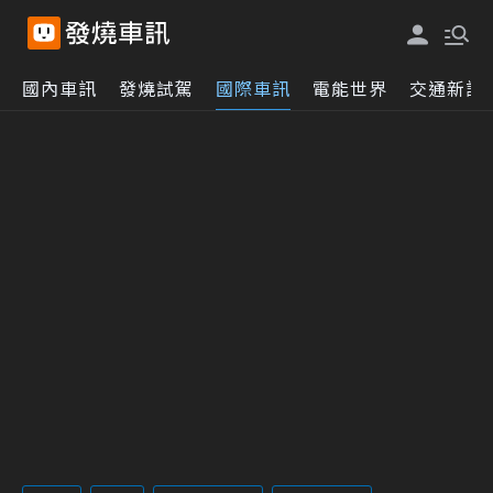
國內車訊
發燒試駕
國際車訊
電能世界
交通新訊