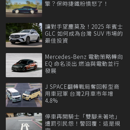
擎？保時捷鐵粉憤怒了！
讓對手望塵莫及！2025 年賓士
GLC 如何成為台灣 SUV 市場的
最佳投資
Mercedes-Benz 電動策略轉向
EQ 命名淡出 燃油與電動並行
發展
J SPACE翻轉戰局奪回輕型商
用車冠軍 台灣2月車市年增
4.8%
停車再開騎士「雙腳未著地」
遭罰引民怨！警回覆：這是規