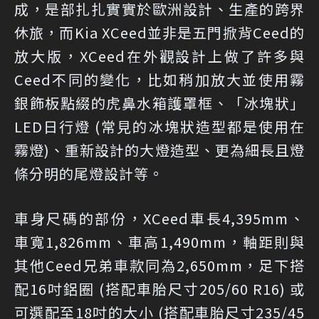
成，是部扎扎實實於歐洲設計、生產的跨界
休旅，而Kia XCeed並非是五門掀背Ceed的
放大版，XCeed在外觀設計上做了許多與
Ceed不同的變化，比如稍加放大並使用霧
銀飾板點綴的虎鼻水箱護罩框、「冰塊狀」
LED日行燈 (常見的冰塊狀造型都是使用在
霧燈)、重新設計的大燈造型、更為細長且燈
條分明的尾燈設計等。
車身尺碼的部份，XCeed車長4,395mm、
車寬1,826mm、車高1,490mm，軸距則與
其他Ceed兄弟車款同為2,650mm，足下搭
配16吋鋁圈 (搭配車胎尺寸205/60 R16) 或
可選配至18吋的大小 (搭配車胎尺寸235/45