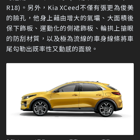
R18)。另外，Kia XCeed不僅有張更為俊美
的臉孔，他身上藉由增大的氣壩、大面積後
保下飾板、運動化的側裙飾板、輪拱上搶眼
的防刮材質，以及極為流線的車身線條將車
尾勾勒出既率性又動感的面貌。