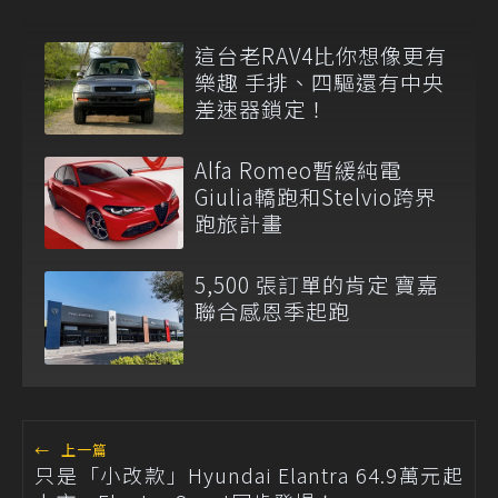
這台老RAV4比你想像更有
樂趣 手排、四驅還有中央
差速器鎖定！
Alfa Romeo暫緩純電
Giulia轎跑和Stelvio跨界
跑旅計畫
5,500 張訂單的肯定 寶嘉
聯合感恩季起跑
←
上一篇
只是「小改款」Hyundai Elantra 64.9萬元起