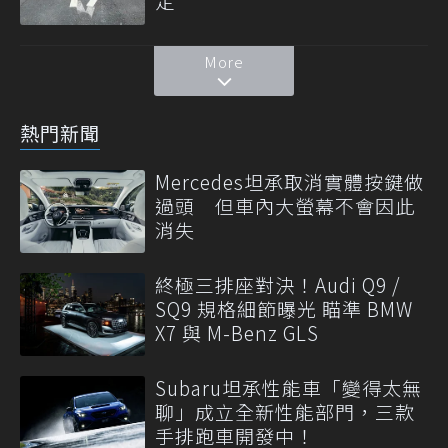
定
More
熱門新聞
Mercedes坦承取消實體按鍵做
過頭 但車內大螢幕不會因此
消失
終極三排座對決！Audi Q9 /
SQ9 規格細節曝光 瞄準 BMW
X7 與 M-Benz GLS
Subaru坦承性能車「變得太無
聊」成立全新性能部門，三款
手排跑車開發中！