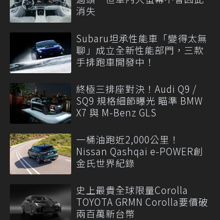
消失
Subaru坦承性能車「變得太無
聊」成立全新性能部門，三款
手排跑車開發中！
終極三排座對決！Audi Q9 /
SQ9 規格細節曝光 瞄準 BMW
X7 與 M-Benz GLS
一桶油跑近2,000公里！
Nissan Qashqai e-POWER創
金氏世界紀錄
史上最貴全球限量Corolla
TOYOTA GRMN Corolla要價破
兩百萬新台幣