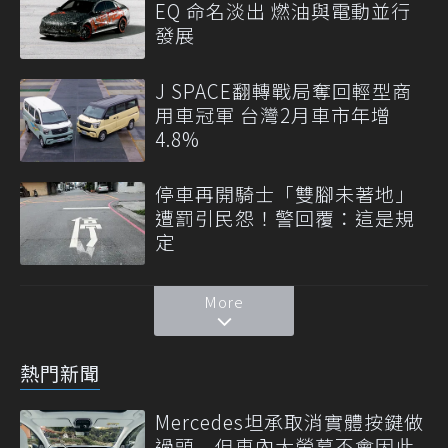
EQ 命名淡出 燃油與電動並行
發展
J SPACE翻轉戰局奪回輕型商
用車冠軍 台灣2月車市年增
4.8%
停車再開騎士「雙腳未著地」
遭罰引民怨！警回覆：這是規
定
More
熱門新聞
Mercedes坦承取消實體按鍵做
過頭 但車內大螢幕不會因此