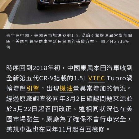
去年在中國、美國等市場爆發的1.5L渦輪引擎機油異常增加問
題，美國打算提供車主延長保固的補償方案。 圖／Honda提
供
時序回到2018年初，中國東風本田汽車收到
全新第五代CR-V搭載的1.5L
VTEC
Tubro渦
輪增壓
引擎
，出現
機油
量異常增加的情況。
經過原廠調查後同年3月2日確認問題來源並
於5月22日起召回改正。這相同狀況也在美
國市場發生，原廠為了確保不會行車安全，
美規車型也在同年11月起召回檢修。