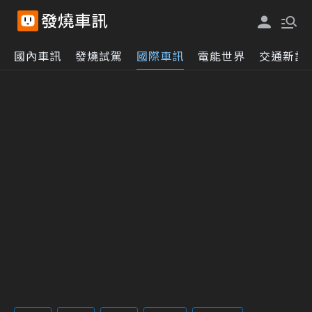
國內車訊
發燒試駕
國際車訊
電能世界
交通新訊