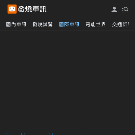
國內車訊
發燒試駕
國際車訊
電能世界
交通新訊