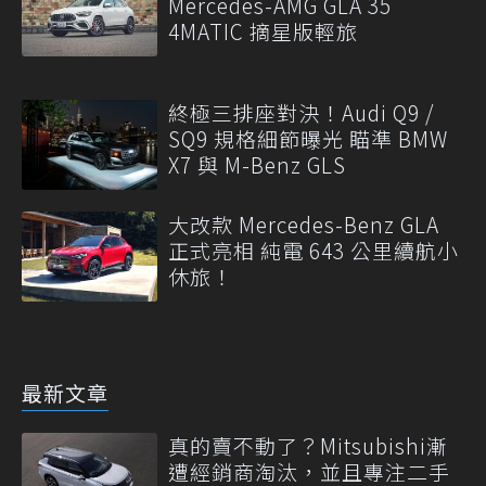
Mercedes-AMG GLA 35
4MATIC 摘星版輕旅
終極三排座對決！Audi Q9 /
SQ9 規格細節曝光 瞄準 BMW
X7 與 M-Benz GLS
大改款 Mercedes-Benz GLA
正式亮相 純電 643 公里續航小
休旅！
最新文章
真的賣不動了？Mitsubishi漸
遭經銷商淘汰，並且專注二手