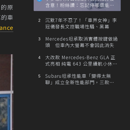
含意！粉絲讚：忘記停哪還能幫
車的原
忙找車
享的車
沉默7年不忍了！「車界女神」李
冠儀發長文控職場性騷、黑幕
ance
Mercedes坦承取消實體按鍵做過
頭 但車內大螢幕不會因此消失
大改款 Mercedes-Benz GLA 正
式亮相 純電 643 公里續航小休
旅！
Subaru坦承性能車「變得太無
聊」成立全新性能部門，三款手
排跑車開發中！