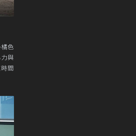
ge橘色
馬力與
速時間