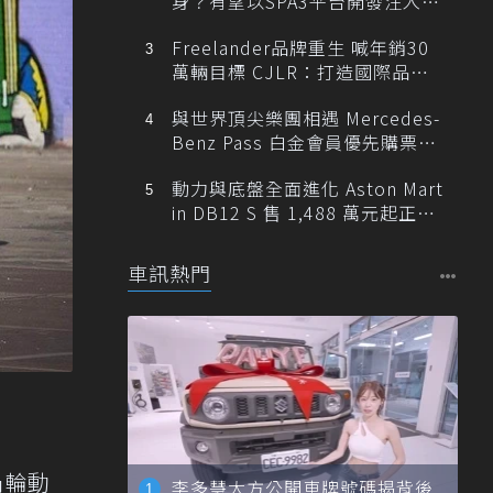
身？有望以SPA3平台開發注入80
0V動力
Freelander品牌重生 喊年銷30
萬輛目標 CJLR：打造國際品牌
半數銷量來自全球！
與世界頂尖樂團相遇 Mercedes-
Benz Pass 白金會員優先購票維
也納愛樂
動力與底盤全面進化 Aston Mart
in DB12 S 售 1,488 萬元起正式
登台
車訊熱門
渦輪動
李多慧大方公開車牌號碼揭背後