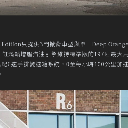
nce Edition只提供3門掀背車型與單一Deep Oran
ost三缸渦輪增壓汽油引擎維持標準版的197匹最大
搭配6速手排變速箱系統，0至每小時100公里加
。