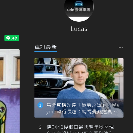
Lucas
車訊最新
馬斯克稱光達「徒勞之舉」！Wa
ymo執行長嗆：純視覺難達真正
自動駕駛
傳EX40後繼車最快明年秋季現