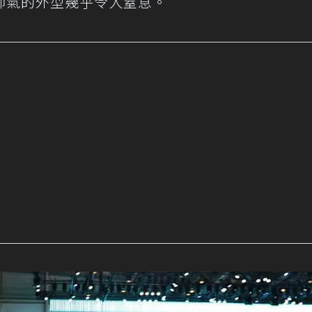
帥氣的外型幾乎令人窒息。