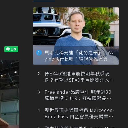
0i
馬斯克稱光達「徒勞之舉」！Wa
ymo執行長嗆：純視覺難達真正
自動駕駛
傳EX40後繼車最快明年秋季現
身？有望以SPA3平台開發注入80
0V動力
Freelander品牌重生 喊年銷30
萬輛目標 CJLR：打造國際品牌
半數銷量來自全球！
與世界頂尖樂團相遇 Mercedes-
Benz Pass 白金會員優先購票維
也納愛樂