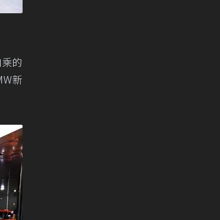
加乘的
MW新