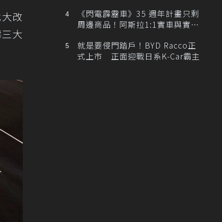
排跑車開發中！
《閃電霹靂車》35 週年計畫只剩
代大改
周邊商品！阿斯拉1:1實車與實體
華三大
展覽雙雙喊卡
就是要侵門踏戶！BYD Racco正
式上市 正面迎戰日系K-Car霸主