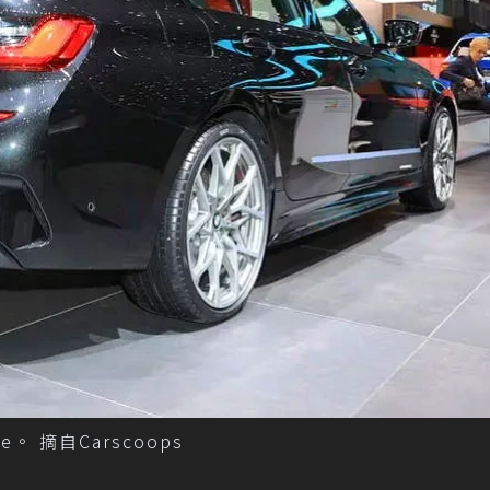
ve。 摘自Carscoops