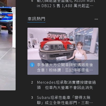
動力與底盤全面進化 Aston Mart
in DB12 S 售 1,488 萬元起正式
登台
車訊熱門
李多慧大方公開車牌號碼揭背後
含意！粉絲讚：忘記停哪還能幫
忙找車
Mercedes坦承取消實體按鍵做過
頭 但車內大螢幕不會因此消失
Subaru坦承性能車「變得太無
聊」成立全新性能部門，三款手