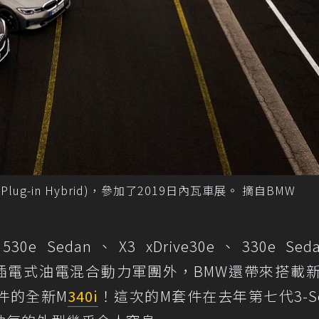
g-in Hybrid)，參加了2019日內瓦車展。 摘自BMW
r、530e Sedan、X3 xDrive30e、330e Se
ver45e等插電式油電混合動力軍團外，BMW還帶來搭載
件的全新M
340i
！這次的M套件在去年第七代3-Ser