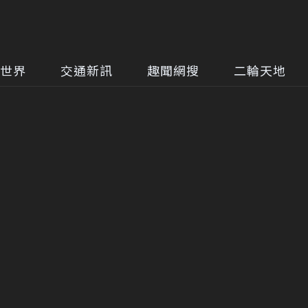
世界
交通新訊
趣聞網搜
二輪天地