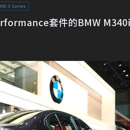
MW 3-Series
formance套件的BMW M34