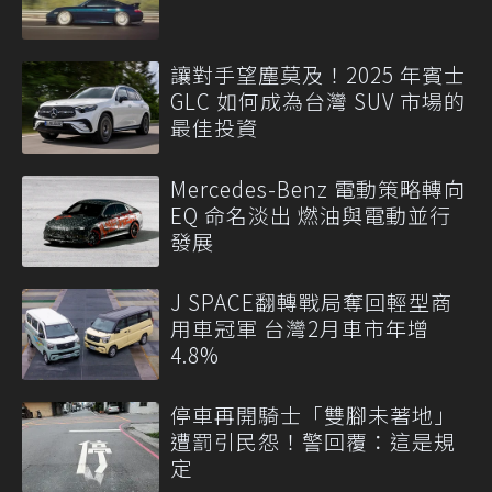
讓對手望塵莫及！2025 年賓士
GLC 如何成為台灣 SUV 市場的
最佳投資
Mercedes-Benz 電動策略轉向
EQ 命名淡出 燃油與電動並行
發展
J SPACE翻轉戰局奪回輕型商
用車冠軍 台灣2月車市年增
4.8%
停車再開騎士「雙腳未著地」
遭罰引民怨！警回覆：這是規
定