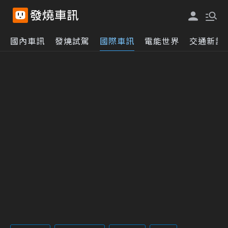
國內車訊
發燒試駕
國際車訊
電能世界
交通新訊