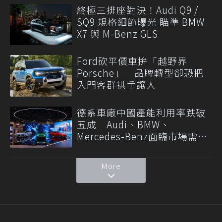
終極三排座對決！Audi Q9 /
SQ9 規格細節曝光 瞄準 BMW
X7 與 M-Benz GLS
Ford砍平價車拚「越野界
Porsche」 品牌轉型卻恐把
入門客群拱手讓人
德系車廠中國產能利用率跌破
五成 Audi、BMW、
Mercedes-Benz面臨市場需求
轉變
More