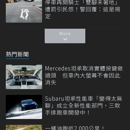
停車再開騎士「雙腳未著地」
遭罰引民怨！警回覆：這是規
定
More
熱門新聞
Mercedes坦承取消實體按鍵做
過頭 但車內大螢幕不會因此
消失
Subaru坦承性能車「變得太無
聊」成立全新性能部門，三款
手排跑車開發中！
一桶油跑近2,000公里！