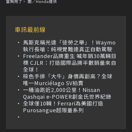
當夠用了。 圖／Honda提供
車訊最前線
馬斯克稱光達「徒勞之舉」！Waymo
執行長嗆：純視覺難達真正自動駕駛
Freelander品牌重生 喊年銷30萬輛目
標 CJLR：打造國際品牌半數銷量來自
全球！
棕色手排「大牛」身價再創高？全球
唯一Murciélago SV拍賣
一桶油跑近2,000公里！Nissan
Qashqai e-POWER創金氏世界紀錄
全球僅10輛！Ferrari為美國打造
Purosangue超限量系列