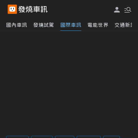
國內車訊
發燒試駕
國際車訊
電能世界
交通新訊