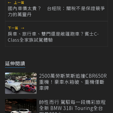
←
上一篇
國內車價太貴？ 台經院：關稅不是保證競爭
力的萬靈丹
下一篇
→
房車、旅行車、雙門還是敞篷跑車？賓士C-
Class全家族試駕體驗
延伸閱讀
2500萬勞斯萊斯追撞CBR650R
重機！豪車水箱破、重機僅斷
車牌
帥性而行 駕馭每一段精彩旅程
全新 BMW 318i Touring全台