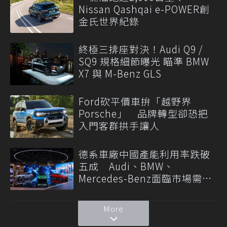
Nissan Qashqai e-POWER創
金氏世界紀錄
終極三排座對決！Audi Q9 /
SQ9 規格細節曝光 瞄準 BMW
X7 與 M-Benz GLS
Ford砍平價車拚「越野界
Porsche」 品牌轉型卻恐把
入門客群拱手讓人
德系車廠中國產能利用率跌破
五成 Audi、BMW、
Mercedes-Benz面臨市場需求
轉變
More