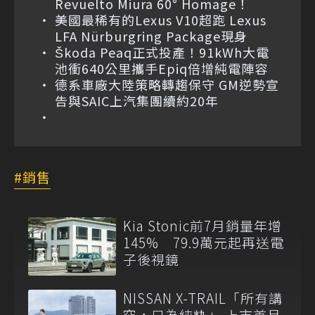
Revuelto Miura 60° Homage！
美國最稀有的Lexus V10超跑 Lexus
LFA Nürburgring Package現身
Škoda Peaq正式投產！91kWh大電
池衝640公里攜手Epiq倍增純電陣容
德系車廠大陸策略轉趨保守 GM逆勢宣
告與SAIC上汽集團續約20年
銷售
Kia Stonic前7月銷量年增
145% 79.9萬元起再送電
子後視鏡
NISSAN X-TRAIL「所有講
究，只為純粋」 上市首月