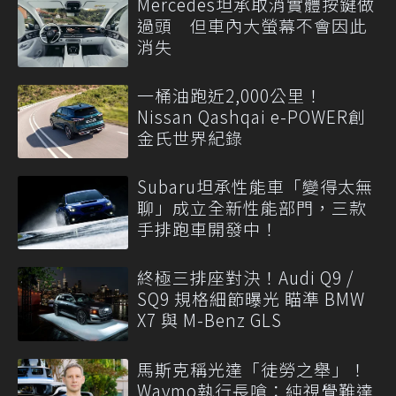
Mercedes坦承取消實體按鍵做
過頭 但車內大螢幕不會因此
消失
一桶油跑近2,000公里！
Nissan Qashqai e-POWER創
金氏世界紀錄
Subaru坦承性能車「變得太無
聊」成立全新性能部門，三款
手排跑車開發中！
終極三排座對決！Audi Q9 /
SQ9 規格細節曝光 瞄準 BMW
X7 與 M-Benz GLS
馬斯克稱光達「徒勞之舉」！
Waymo執行長嗆：純視覺難達