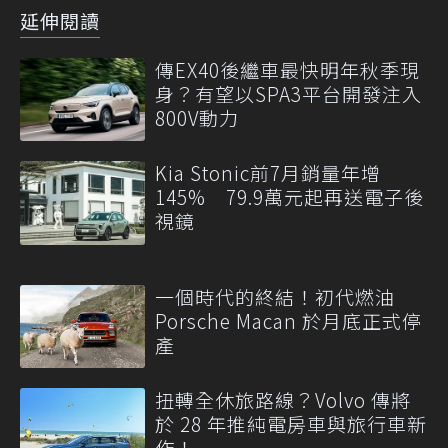
延伸閱讀
傳EX40後繼車最快明年秋季現
身？有望以SPA3平台開發注入
800V動力
Kia Stonic前7月銷量年增
145% 79.9萬元起再送電子後
視鏡
一個時代的終結！初代燃油
Porsche Macan 於月底正式停
產
扭轉全休旅路線？Volvo 傳將
於 28 年推純電房車與旅行車新
作！