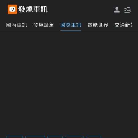
國內車訊
發燒試駕
國際車訊
電能世界
交通新訊