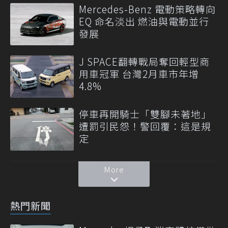
Mercedes-Benz 電動策略轉向
EQ 命名淡出 燃油與電動並行
發展
J SPACE翻轉戰局奪回輕型商
用車冠軍 台灣2月車市年增
4.8%
停車再開騎士「雙腳未著地」
遭罰引民怨！警回覆：這是規
定
More
熱門新聞