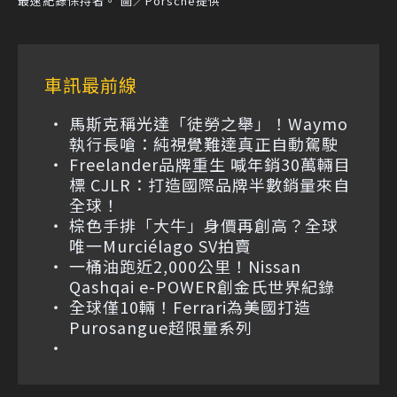
最速紀錄保持者。 圖／Porsche提供
車訊最前線
馬斯克稱光達「徒勞之舉」！Waymo
執行長嗆：純視覺難達真正自動駕駛
Freelander品牌重生 喊年銷30萬輛目
標 CJLR：打造國際品牌半數銷量來自
全球！
棕色手排「大牛」身價再創高？全球
唯一Murciélago SV拍賣
一桶油跑近2,000公里！Nissan
Qashqai e-POWER創金氏世界紀錄
全球僅10輛！Ferrari為美國打造
Purosangue超限量系列