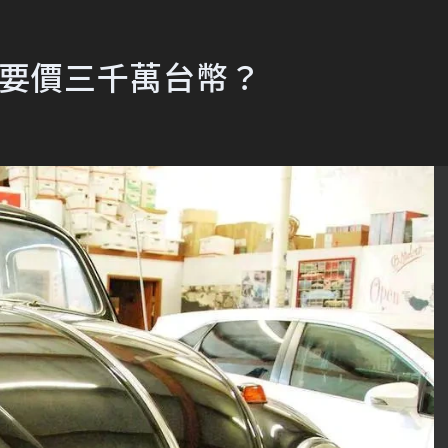
竟要價三千萬台幣？