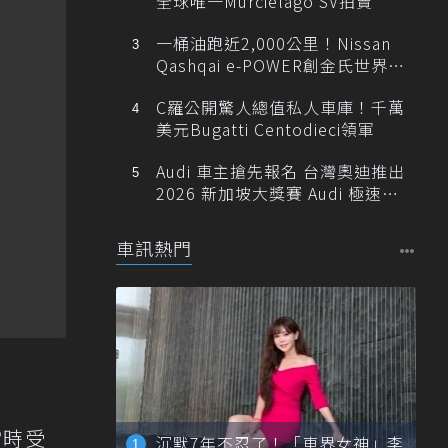
全球唯一Murciélago SV拍賣
一桶油跑近2,000公里！Nissan
Qashqai e-POWER創金氏世界紀
錄
C羅公開驚人總值私人車庫！千萬
美元Bugatti Centodieci領軍
Audi 車主搶先報名 台灣奧迪推出
2026 新加坡大獎賽 Audi 極速之
旅
車訊熱門
當時受
沉默7年不忍了！「車界女神」李