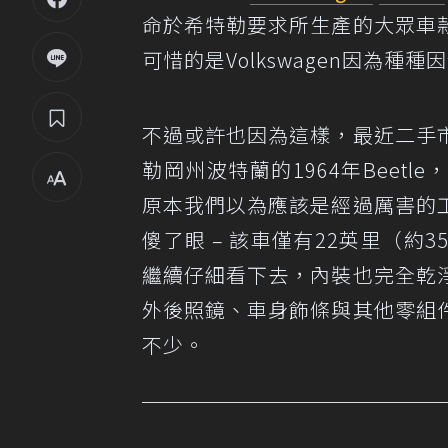
命於希特勒要求所生產的大眾車
可惜的是Volkswagen因為種
不過或許也因為這樣，最近二手
勒岡州波特蘭的1964年Beet
原本我們以為應該是經過厲害的
傻了眼 – 該車僅有22英里（
繼續仔細看下去，內裝也完全乾
外後照鏡、車身飾條與其他零組
不少。