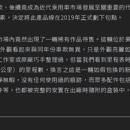
款，後續竟成為近代乘用車市場發展至關重要的
種因素，決定將此產品線在2019年正式劃下句點。
市場內竟然出現了一輛稀有作品待售。這輛位於
le，外觀看起來與同年份車款無異，只是外觀亮麗
工作室或原廠巧手整理過，但當我們看到里程表
約35公里）的里程數，換言之這是一輛如假包換的
淨無暇，沒有任何使用過的痕跡，而眾多配件包
件等，也都被完整的安置在出廠時隨附的盒裝中