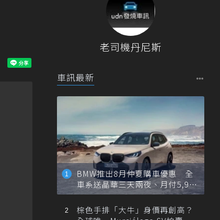
老司機丹尼斯
車訊最新
BMW推出8月仲夏購車優惠 全
車系送晶華三天兩夜、月付5,900
元起
棕色手排「大牛」身價再創高？