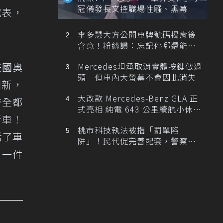
冠儀發長文控職場性騷、黑幕
代表，
李多慧大方公開車牌號碼揭背後
含意！粉絲讚：忘記停哪還能幫
忙找車
美國奧
Mercedes坦承取消實體按鍵做過
頭 但車內大螢幕不會因此消失
如新，
大改款 Mercedes-Benz GLA 正
時全都
式亮相 純電 643 公里續航小休
新車！
旅！
桃市科技執法被指「罰單陷
括了車
阱」！民代促完善配套，警察局
提數據回應
，一件