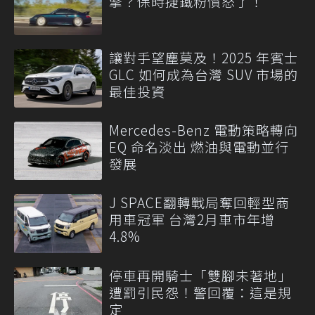
擎？保時捷鐵粉憤怒了！
讓對手望塵莫及！2025 年賓士
GLC 如何成為台灣 SUV 市場的
最佳投資
Mercedes-Benz 電動策略轉向
EQ 命名淡出 燃油與電動並行
發展
J SPACE翻轉戰局奪回輕型商
用車冠軍 台灣2月車市年增
4.8%
停車再開騎士「雙腳未著地」
遭罰引民怨！警回覆：這是規
定