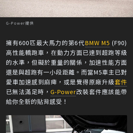
G-Power提供
擁有600匹最大馬力的第6代
BMW M5
(F90)
高性能轎跑車，在動力方面已達到超跑等級
的水準，但礙於重量的關係，加速性能方面
還是與超跑有一小段距離。而當M5車主已對
愛車加速感到麻痺，或是覺得原廠升級
套件
已無法滿足時，
G-Power
改裝套件應該能帶
給你全新的貼背感受！