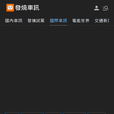
國內車訊
發燒試駕
國際車訊
電能世界
交通新訊