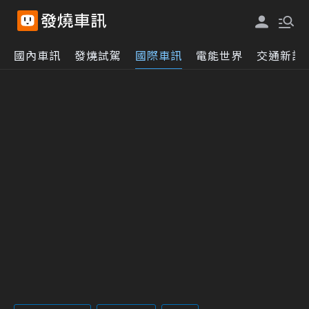
國內車訊
發燒試駕
國際車訊
電能世界
交通新訊