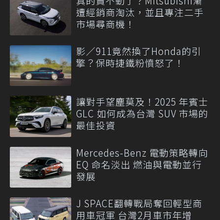
真的賣不動了？Mitsubishi漸
遭經銷商淘汰，並且專注二手
市場尋商機！
影／911竟然換了Honda的引
擎？保時捷鐵粉憤怒了！
讓對手望塵莫及！2025 年賓士
GLC 如何成為台灣 SUV 市場的
最佳投資
Mercedes-Benz 電動策略轉向
EQ 命名淡出 燃油與電動並行
發展
J SPACE翻轉戰局奪回輕型商
用車冠軍 台灣2月車市年增