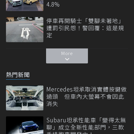
4.8%
停車再開騎士「雙腳未著地」
遭罰引民怨！警回覆：這是規
定
More
熱門新聞
Mercedes坦承取消實體按鍵做
過頭 但車內大螢幕不會因此
消失
Subaru坦承性能車「變得太無
聊」成立全新性能部門，三款