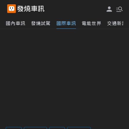
國內車訊
發燒試駕
國際車訊
電能世界
交通新訊