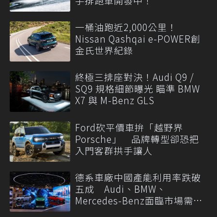
手排跑車開發中！
一桶油跑近2,000公里！
Nissan Qashqai e-POWER創
金氏世界紀錄
終極三排座對決！Audi Q9 /
SQ9 規格細節曝光 瞄準 BMW
X7 與 M-Benz GLS
Ford砍平價車拚「越野界
Porsche」 品牌轉型卻恐把
入門客群拱手讓人
德系車廠中國產能利用率跌破
五成 Audi、BMW、
Mercedes-Benz面臨市場需求
轉變