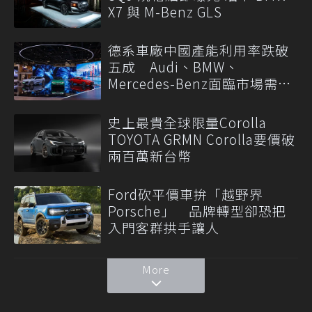
X7 與 M-Benz GLS
德系車廠中國產能利用率跌破
五成 Audi、BMW、
Mercedes-Benz面臨市場需求
轉變
史上最貴全球限量Corolla
TOYOTA GRMN Corolla要價破
兩百萬新台幣
Ford砍平價車拚「越野界
Porsche」 品牌轉型卻恐把
入門客群拱手讓人
More