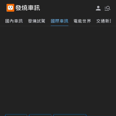
國內車訊
發燒試駕
國際車訊
電能世界
交通新訊