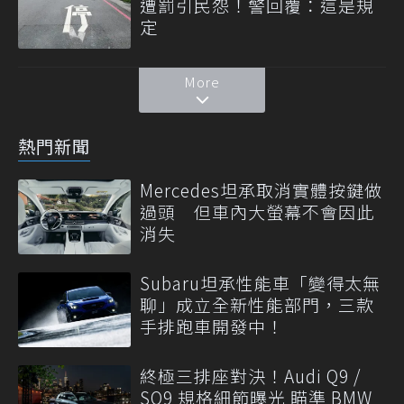
遭罰引民怨！警回覆：這是規
定
More
熱門新聞
Mercedes坦承取消實體按鍵做
過頭 但車內大螢幕不會因此
消失
Subaru坦承性能車「變得太無
聊」成立全新性能部門，三款
手排跑車開發中！
終極三排座對決！Audi Q9 /
SQ9 規格細節曝光 瞄準 BMW