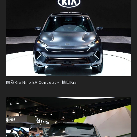
圖為Kia Niro EV Concept。 摘自Kia