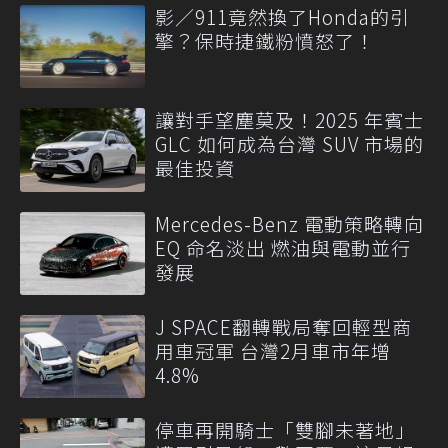
影／911竟然換了Honda的引
擎？保時捷鐵粉憤怒了！
讓對手望塵莫及！2025 年賓士
GLC 如何成為台灣 SUV 市場的
最佳投資
Mercedes-Benz 電動策略轉向
EQ 命名淡出 燃油與電動並行
發展
J SPACE翻轉戰局奪回輕型商
用車冠軍 台灣2月車市年增
4.8%
停車再開騎士「雙腳未著地」