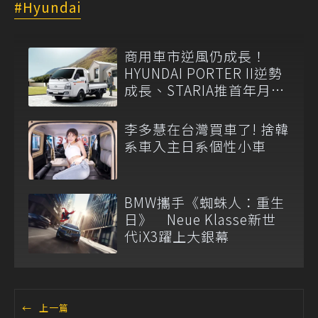
Hyundai
商用車市逆風仍成長！
HYUNDAI PORTER II逆勢
成長、STARIA推首年月付
6,999元
李多慧在台灣買車了! 捨韓
系車入主日系個性小車
BMW攜手《蜘蛛人：重生
日》 Neue Klasse新世
代iX3躍上大銀幕
←
上一篇