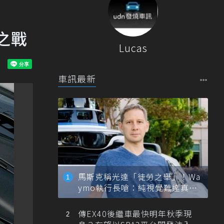
0之戰
Lucas
車訊最新
馬斯克稱光達「徒勞之舉」！Wa
ymo執行長嗆：純視覺難達真正
自動駕駛
傳EX40後繼車最快明年秋季現