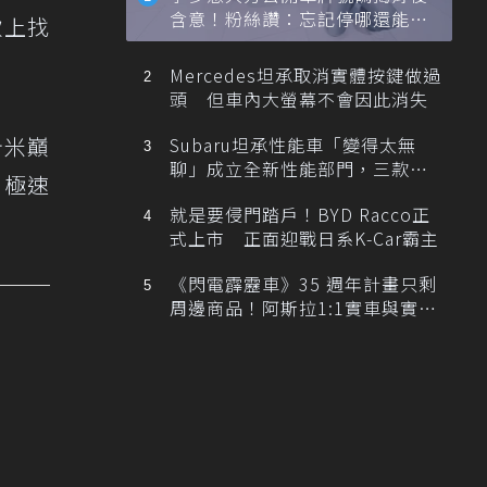
含意！粉絲讚：忘記停哪還能幫
款上找
忙找車
Mercedes坦承取消實體按鍵做過
頭 但車內大螢幕不會因此消失
斤米巔
Subaru坦承性能車「變得太無
聊」成立全新性能部門，三款手
，極速
排跑車開發中！
就是要侵門踏戶！BYD Racco正
式上市 正面迎戰日系K-Car霸主
《閃電霹靂車》35 週年計畫只剩
周邊商品！阿斯拉1:1實車與實體
展覽雙雙喊卡