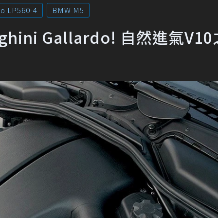
do LP560-4
BMW M5
rghini Gallardo! 自然進氣V1