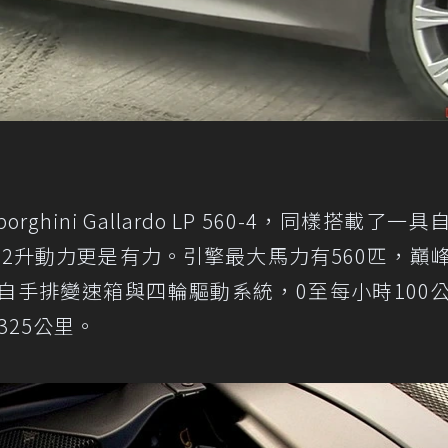
hini Gallardo LP 560-4，同樣搭載了一具
o的5.2升動力更是有力。引擎最大馬力有560匹，巔
速自手排變速箱與四輪驅動系統，0至每小時100
325公里。