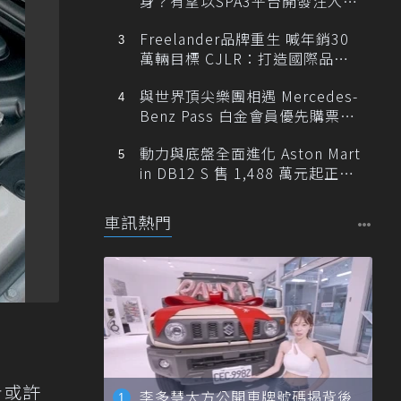
身？有望以SPA3平台開發注入80
0V動力
Freelander品牌重生 喊年銷30
萬輛目標 CJLR：打造國際品牌
半數銷量來自全球！
與世界頂尖樂團相遇 Mercedes-
Benz Pass 白金會員優先購票維
也納愛樂
動力與底盤全面進化 Aston Mart
in DB12 S 售 1,488 萬元起正式
登台
車訊熱門
計或許
李多慧大方公開車牌號碼揭背後