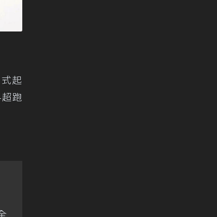
方式起
4超跑
全