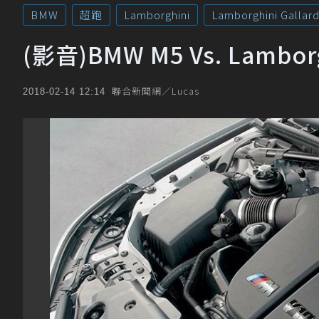
BMW
超跑
Lamborghini
Lamborghini Gallar
(影音)BMW M5 Vs. Lambo
聯合新聞網／Lucas
2018-02-14 12:14