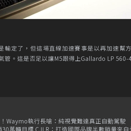
應該是輸定了，但這場直線加速賽事是以再加速幫
。這是否足以讓M5跟得上Gallardo LP 560-
！Waymo執行長嗆：純視覺難達真正自動駕駛
喊年銷30萬輛目標 CJLR：打造國際品牌半數銷量來自