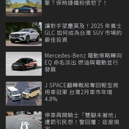
擎？保時捷鐵粉憤怒了！
讓對手望塵莫及！2025 年賓士
GLC 如何成為台灣 SUV 市場的
最佳投資
Mercedes-Benz 電動策略轉向
EQ 命名淡出 燃油與電動並行
發展
J SPACE翻轉戰局奪回輕型商
用車冠軍 台灣2月車市年增
4.8%
停車再開騎士「雙腳未著地」
遭罰引民怨！警回覆：這是規
定