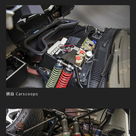
摘自 Carscoops