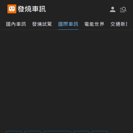
國內車訊
發燒試駕
國際車訊
電能世界
交通新訊